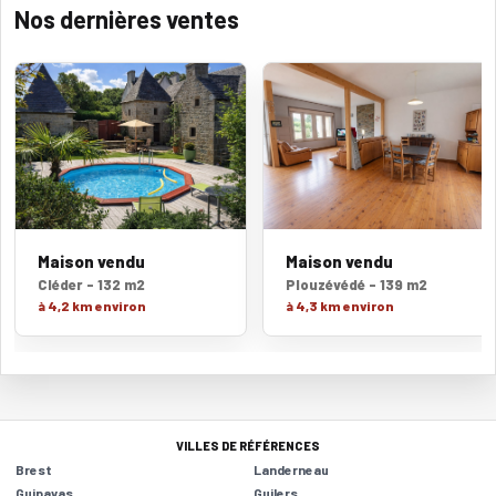
Nos dernières ventes
Maison vendu
Maison vendu
Cléder - 132 m2
Plouzévédé - 139 m2
à 4,2 km environ
à 4,3 km environ
VILLES DE RÉFÉRENCES
Brest
Landerneau
Guipavas
Guilers