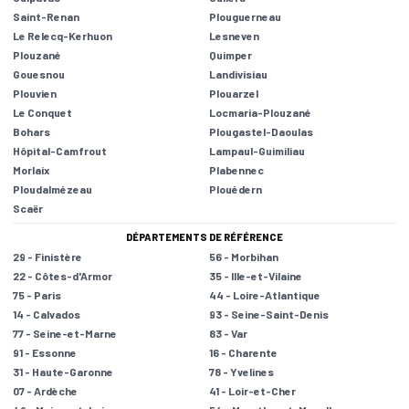
Saint-Renan
Plouguerneau
Le Relecq-Kerhuon
Lesneven
Plouzané
Quimper
Gouesnou
Landivisiau
Plouvien
Plouarzel
Le Conquet
Locmaria-Plouzané
Bohars
Plougastel-Daoulas
Hôpital-Camfrout
Lampaul-Guimiliau
Morlaix
Plabennec
Ploudalmézeau
Plouédern
Scaër
DÉPARTEMENTS DE RÉFÉRENCE
29 - Finistère
56 - Morbihan
22 - Côtes-d'Armor
35 - Ille-et-Vilaine
75 - Paris
44 - Loire-Atlantique
14 - Calvados
93 - Seine-Saint-Denis
77 - Seine-et-Marne
83 - Var
91 - Essonne
16 - Charente
31 - Haute-Garonne
78 - Yvelines
07 - Ardèche
41 - Loir-et-Cher