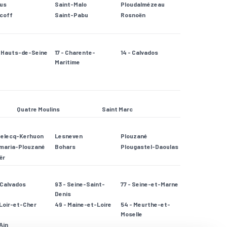
jus
Saint-Malo
Ploudalmézeau
coff
Saint-Pabu
Rosnoën
- Hauts-de-Seine
17 - Charente-
14 - Calvados
Maritime
Quatre Moulins
Saint Marc
Relecq-Kerhuon
Lesneven
Plouzané
maria-Plouzané
Bohars
Plougastel-Daoulas
ër
- Calvados
93 - Seine-Saint-
77 - Seine-et-Marne
Denis
 Loir-et-Cher
49 - Maine-et-Loire
54 - Meurthe-et-
Moselle
 Ain