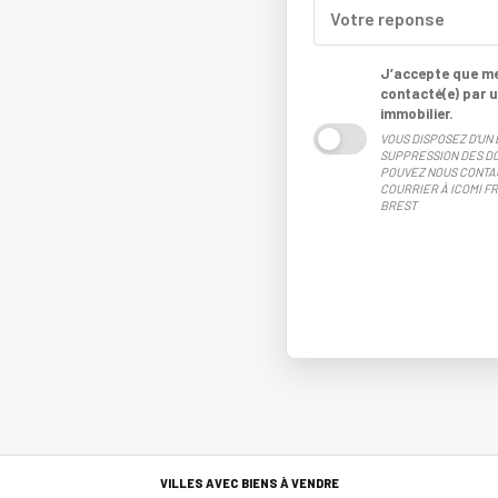
J’accepte que mes
contacté(e) par u
immobilier.
VOUS DISPOSEZ D'UN 
SUPPRESSION DES DO
POUVEZ NOUS CONTA
COURRIER À ICOMI FR
BREST
VILLES AVEC BIENS À VENDRE