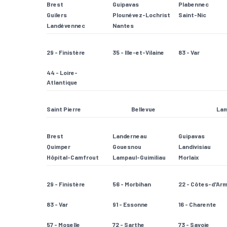
Brest
Guipavas
Plabennec
Guilers
Plounévez-Lochrist
Saint-Nic
Landévennec
Nantes
29 - Finistère
35 - Ille-et-Vilaine
83 - Var
44 - Loire-
Atlantique
Saint Pierre
Bellevue
Lam
Brest
Landerneau
Guipavas
Quimper
Gouesnou
Landivisiau
Hôpital-Camfrout
Lampaul-Guimiliau
Morlaix
29 - Finistère
56 - Morbihan
22 - Côtes-d'Ar
83 - Var
91 - Essonne
16 - Charente
57 - Moselle
72 - Sarthe
73 - Savoie