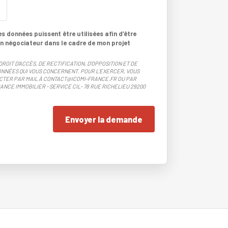
 données puissent être utilisées afin d’être
n négociateur dans le cadre de mon projet
DROIT D'ACCÈS, DE RECTIFICATION, D'OPPOSITION ET DE
NNÉES QUI VOUS CONCERNENT. POUR L'EXERCER, VOUS
CTER PAR MAIL À CONTACT@ICOMI-FRANCE.FR OU PAR
ANCE IMMOBILIER - SERVICE CIL- 78 RUE RICHELIEU 29200
Envoyer la demande