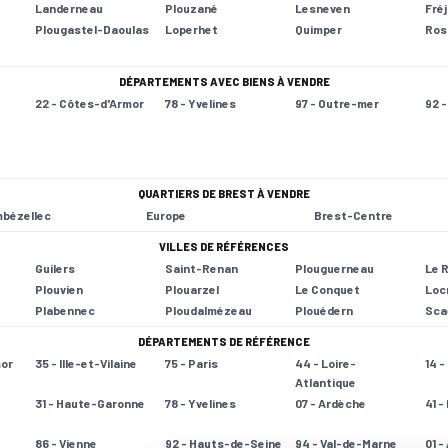
Landerneau
Plouzané
Lesneven
Fré
Plougastel-Daoulas
Loperhet
Quimper
Ros
DÉPARTEMENTS AVEC BIENS À VENDRE
22 - Côtes-d'Armor
78 - Yvelines
97 - Outre-mer
92 
QUARTIERS DE BREST À VENDRE
bézellec
Europe
Brest-Centre
VILLES DE RÉFÉRENCES
Guilers
Saint-Renan
Plouguerneau
Le 
Plouvien
Plouarzel
Le Conquet
Loc
Plabennec
Ploudalmézeau
Plouédern
Sca
DÉPARTEMENTS DE RÉFÉRENCE
mor
35 - Ille-et-Vilaine
75 - Paris
44 - Loire-
14 
Atlantique
31 - Haute-Garonne
78 - Yvelines
07 - Ardèche
41 -
86 - Vienne
92 - Hauts-de-Seine
94 - Val-de-Marne
01 -