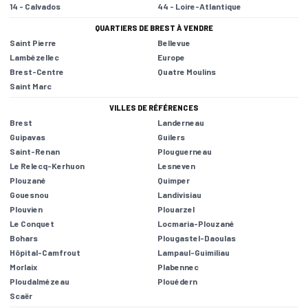
14 - Calvados
44 - Loire-Atlantique
QUARTIERS DE BREST À VENDRE
Saint Pierre
Bellevue
Lambézellec
Europe
Brest-Centre
Quatre Moulins
Saint Marc
VILLES DE RÉFÉRENCES
Brest
Landerneau
Guipavas
Guilers
Saint-Renan
Plouguerneau
Le Relecq-Kerhuon
Lesneven
Plouzané
Quimper
Gouesnou
Landivisiau
Plouvien
Plouarzel
Le Conquet
Locmaria-Plouzané
Bohars
Plougastel-Daoulas
Hôpital-Camfrout
Lampaul-Guimiliau
Morlaix
Plabennec
Ploudalmézeau
Plouédern
Scaër