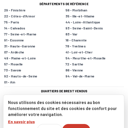
DÉPARTEMENTS DE RÉFÉRENCE
29 - Finistère
56 - Morbihan
22 - Côtes-d'Armor
35 - Ille-et-Vilaine
75 - Paris
44 - Loire-Atlantique
14 - Calvados
93 - Seine-Saint-Denis
77 - Seine-et-Marne
83 - Var
91 - Essonne
16 - Charente
31 - Haute-Garonne
78 - Yvelines
07 - Ardèche
41 - Loir-et-Cher
49 - Maine-et-Loire
54 - Meurthe-et-Moselle
57 - Moselle
72 - Sarthe
73 - Savoie
86 - Vienne
92 - Hauts-de-Seine
94 - Val-de-Marne
01 - Ain
QUARTIERS DE BREST VENDUS
Saint Pierre
Bellevue
Nous utilisons des cookies nécessaires au bon
Lambézellec
Europe
fonctionnement du site et des cookies de confort pour
Brest-Centre
Quatre Moulins
améliorer votre navigation.
Saint Marc
En savoir plus
Mentions légales
|
Politique de confidentialité
|
Nos barèmes
|