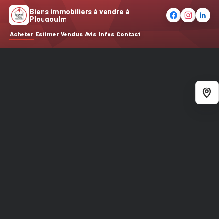
Biens immobiliers à vendre à
Plougoulm
Acheter
Estimer
Vendus
Avis
Infos
Contact