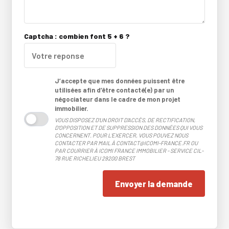
Captcha : combien font 5 + 6 ?
J’accepte que mes données puissent être
utilisées afin d’être contacté(e) par un
négociateur dans le cadre de mon projet
immobilier.
VOUS DISPOSEZ D'UN DROIT D'ACCÈS, DE RECTIFICATION,
D'OPPOSITION ET DE SUPPRESSION DES DONNÉES QUI VOUS
CONCERNENT. POUR L'EXERCER, VOUS POUVEZ NOUS
CONTACTER PAR MAIL À CONTACT@ICOMI-FRANCE.FR OU
PAR COURRIER À ICOMI FRANCE IMMOBILIER - SERVICE CIL-
78 RUE RICHELIEU 29200 BREST
Envoyer la demande