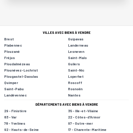
VILLES AVEC BIENS À VENDRE
Brest
Guipavas
Plabennec
Landerneau
Plouzané
Lesneven
Fréjus
Saint-Malo
Ploudalmézeau
Guilers
Plounévez-Lochrist
Saint-Nic
Plougastel-Daoulas
Loperhet
Quimper
Roscoff
Saint-Pabu
Rosnoën
Landévennec
Nantes
DÉPARTEMENTS AVEC BIENS À VENDRE
29 - Finistère
35 - Ille-et-Vilaine
83 - Var
22 - Côtes-d'Armor
78 - Yvelines
97 - Outre-mer
92 - Hauts-de-Seine
17 - Charente-Maritime