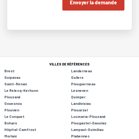
Envoyer la demande
VILLES DE RÉFÉRENCES
Brest
Landerneau
Guipavas
Guilers
Saint-Renan
Plouguerneau
Le Relecq-Kerhuon
Lesneven
Plouzané
Quimper
Gouesnou
Landivisiau
Plouvien
Plouarzel
Le Conquet
Locmaria-Plouzané
Bohars
Plougastel-Daoulas
Hôpital-Camfrout
Lampaul-Guimiliau
Morlaix
Plabennec