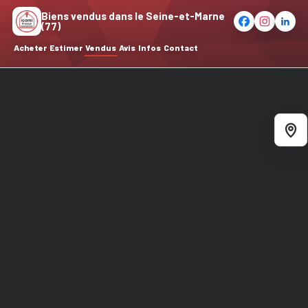
Biens vendus dans le Seine-et-Marne
(77)
Acheter
Estimer
Vendus
Avis
Infos
Contact