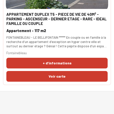
APPARTEMENT DUPLEX T5 - PIECE DE VIE DE 40M² -
PARKING - ASCENSEUR - DERNIER ETAGE - RARE - IDEAL
FAMILLE OU COUPLE
Appartement - 117 m2
FONTAINEBLEAU - LE BELLIFONTAIN ***** En couple ou en famille à la
recherche d'un appartement d'exception en hyper centre ville et
surtout au dernier étage ? Génial ! Cette pépite dispose d'un espace
de vie de 40m² dont les volumes sont amplifiés par la mezzanine de
Fontainebleau
11m² et une hauteur sous plafond de +5m. La cuisine indépendante
peut aisément être intégrée dans cet espace. A l'étage et dans la
+ d'informations
configuration actuelle