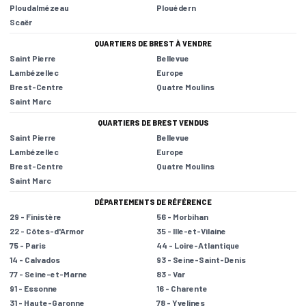
Ploudalmézeau
Plouédern
Scaër
QUARTIERS DE BREST À VENDRE
Saint Pierre
Bellevue
Lambézellec
Europe
Brest-Centre
Quatre Moulins
Saint Marc
QUARTIERS DE BREST VENDUS
Saint Pierre
Bellevue
Lambézellec
Europe
Brest-Centre
Quatre Moulins
Saint Marc
DÉPARTEMENTS DE RÉFÉRENCE
29 - Finistère
56 - Morbihan
22 - Côtes-d'Armor
35 - Ille-et-Vilaine
75 - Paris
44 - Loire-Atlantique
14 - Calvados
93 - Seine-Saint-Denis
77 - Seine-et-Marne
83 - Var
91 - Essonne
16 - Charente
31 - Haute-Garonne
78 - Yvelines