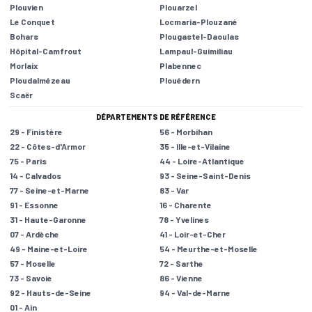
Plouvien
Plouarzel
Le Conquet
Locmaria-Plouzané
Bohars
Plougastel-Daoulas
Hôpital-Camfrout
Lampaul-Guimiliau
Morlaix
Plabennec
Ploudalmézeau
Plouédern
Scaër
DÉPARTEMENTS DE RÉFÉRENCE
29 - Finistère
56 - Morbihan
22 - Côtes-d'Armor
35 - Ille-et-Vilaine
75 - Paris
44 - Loire-Atlantique
14 - Calvados
93 - Seine-Saint-Denis
77 - Seine-et-Marne
83 - Var
91 - Essonne
16 - Charente
31 - Haute-Garonne
78 - Yvelines
07 - Ardèche
41 - Loir-et-Cher
49 - Maine-et-Loire
54 - Meurthe-et-Moselle
57 - Moselle
72 - Sarthe
73 - Savoie
86 - Vienne
92 - Hauts-de-Seine
94 - Val-de-Marne
01 - Ain