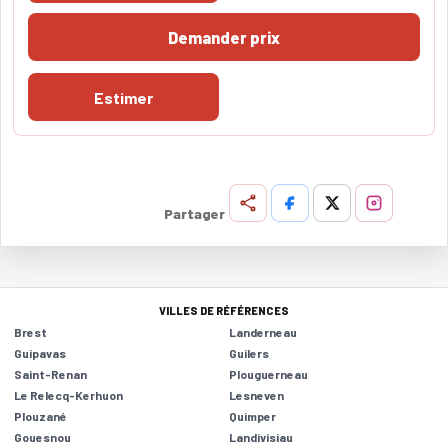
Demander prix
Estimer
Partager
VILLES DE RÉFÉRENCES
Brest
Landerneau
Guipavas
Guilers
Saint-Renan
Plouguerneau
Le Relecq-Kerhuon
Lesneven
Plouzané
Quimper
Gouesnou
Landivisiau