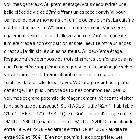
volumes généreux. Au premier étage, vous découvrirez une
belle pièce de vie de 27m² offrant un espace convivial pour
partager de bons moments en famille ou entre amis. La cuisine
est fonctionnelle. Le WC complètent ce niveau. Vous serez
également séduit par une belle véranda de 17 m², baignée de
lumière grâce à son exposition ensoleillée. Elle offre un accès
direct au jardin situé sur les hauteurs. Au deuxième étage,
l'espace nuit se compose de trois chambres confortables ainsi
que d'une pièce supplémentaire pouvant être aménagée selon
vos besoins en quatrième chambre, bureau ou espace de
télétravail. Une salle de bain avec WC intégré vient compléter
cet étage. Les plus : proche de toutes commodités, beaux
volumes et grand potentiel de réagencement. Venez me visiter
je ne suis que de passage!. SURFACES - utile 142m² - habitable
125m². DPE : D (171) - GES : D (37) - Coût annuel d'énergie entre
1930€ et 2650€ (chauffage entre 1630€ et 2200€ - eau chaude
entre 150€ et 220€ - éclairage entre 60€ et 100€ - auxiliaire
entre 90€ et 130€). Bien non soumis à la copropriété. Les