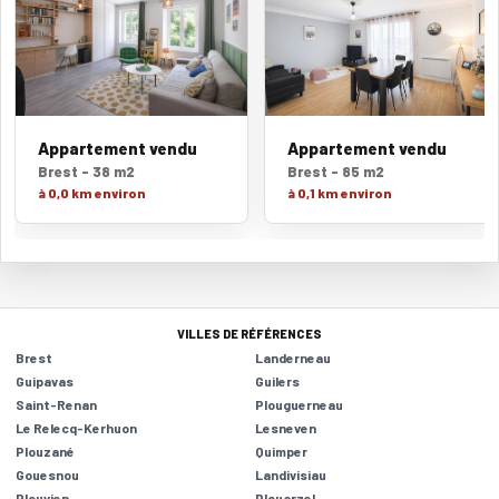
Appartement vendu
Appartement vendu
Brest - 38 m2
Brest - 85 m2
à 0,0 km environ
à 0,1 km environ
VILLES DE RÉFÉRENCES
Brest
Landerneau
Guipavas
Guilers
Saint-Renan
Plouguerneau
Le Relecq-Kerhuon
Lesneven
Plouzané
Quimper
Gouesnou
Landivisiau
Plouvien
Plouarzel