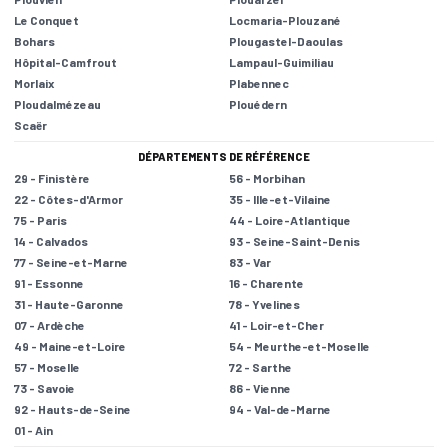
Le Conquet
Locmaria-Plouzané
Bohars
Plougastel-Daoulas
Hôpital-Camfrout
Lampaul-Guimiliau
Morlaix
Plabennec
Ploudalmézeau
Plouédern
Scaër
DÉPARTEMENTS DE RÉFÉRENCE
29 - Finistère
56 - Morbihan
22 - Côtes-d'Armor
35 - Ille-et-Vilaine
75 - Paris
44 - Loire-Atlantique
14 - Calvados
93 - Seine-Saint-Denis
77 - Seine-et-Marne
83 - Var
91 - Essonne
16 - Charente
31 - Haute-Garonne
78 - Yvelines
07 - Ardèche
41 - Loir-et-Cher
49 - Maine-et-Loire
54 - Meurthe-et-Moselle
57 - Moselle
72 - Sarthe
73 - Savoie
86 - Vienne
92 - Hauts-de-Seine
94 - Val-de-Marne
01 - Ain