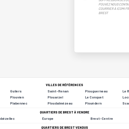
POUVEZ NOUS CONTA
COURRIER À ICOMI FR
BREST
VILLES DE RÉFÉRENCES
Guilers
Saint-Renan
Plouguerneau
Le 
Plouvien
Plouarzel
Le Conquet
Loc
Plabennec
Ploudalmézeau
Plouédern
Sca
QUARTIERS DE BREST À VENDRE
bézellec
Europe
Brest-Centre
QUARTIERS DE BREST VENDUS