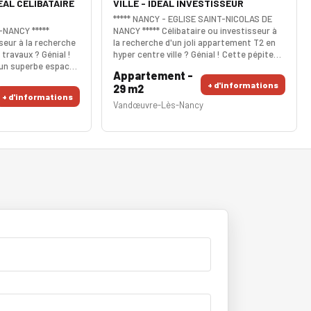
EAL CELIBATAIRE
VILLE - IDEAL INVESTISSEUR
***** NANCY - EGLISE SAINT-NICOLAS DE
NANCY *****
NANCY ***** Célibataire ou investisseur à
seur à la recherche
la recherche d'un joli appartement T2 en
travaux ? Génial !
hyper centre ville ? Génial ! Cette pépite
 un superbe espace
possède une jolie pièce de vie de +16m²
Appartement -
ineux. Situé au
avec de belles ouvertures. La chambre
+ d'informations
29 m2
 la quiétude est
indépendante est généreuse avec
+ d'informations
u est très tendance.
rangement. La sde-wc est fonctionnelle.
Vandœuvre-Lès-Nancy
recherchée et
Le charme est en rendez-vous. Le coup de
 saine. Le parking
coeur est assuré. Aucuns travaux à
hicule. Le coup de
prévoir. Posez juste vos meubl
se