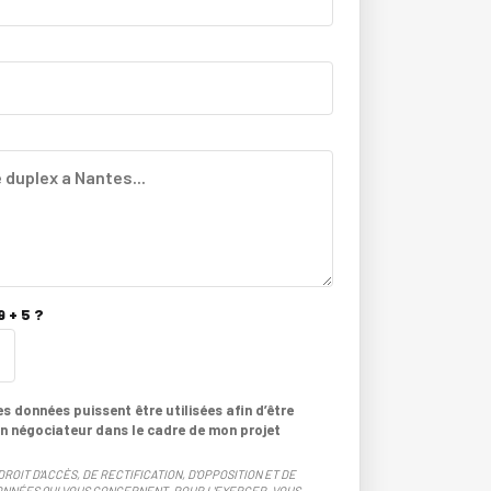
 + 5 ?
 données puissent être utilisées afin d’être
n négociateur dans le cadre de mon projet
DROIT D'ACCÈS, DE RECTIFICATION, D'OPPOSITION ET DE
NNÉES QUI VOUS CONCERNENT. POUR L'EXERCER, VOUS