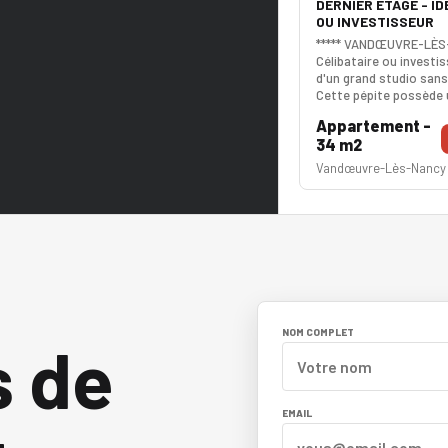
DERNIER ETAGE - ID
OU INVESTISSEUR
***** VANDŒUVRE-LÈS-
Célibataire ou investis
d'un grand studio sans 
Cette pépite possède
de vie de 25m² très lum
Appartement -
3eme et dernier étage,
34 m2
assurée. La salle d'ea
La résidence est très 
Vandœuvre-Lès-Nancy
sécurisée. La cave est
est idéal pour votre vé
coeur est assuré. Les 
NOM COMPLET
s de
EMAIL