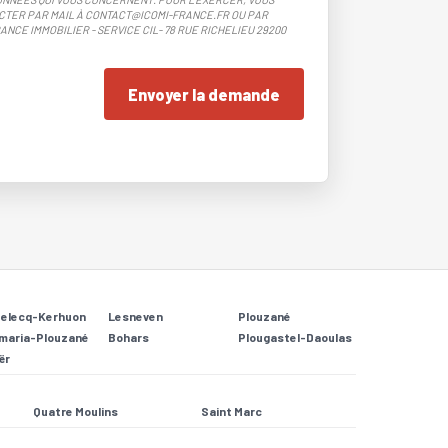
CTER PAR MAIL À CONTACT@ICOMI-FRANCE.FR OU PAR
ANCE IMMOBILIER - SERVICE CIL- 78 RUE RICHELIEU 29200
Envoyer la demande
Relecq-Kerhuon
Lesneven
Plouzané
maria-Plouzané
Bohars
Plougastel-Daoulas
ër
Quatre Moulins
Saint Marc