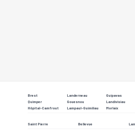
Brest
Landerneau
Guipavas
Quimper
Gouesnou
Landivisiau
Hôpital-Camfrout
Lampaul-Guimiliau
Morlaix
Saint Pierre
Bellevue
Lam