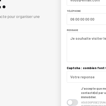
.
TÉLÉPHONE
acte pour organiser une
MESSAGE
Captcha : combien font 9
J’accepte que mes
contacté(e) par u
immobilier.
VOUS DISPOSEZ D'UN 
SUPPRESSION DES DO