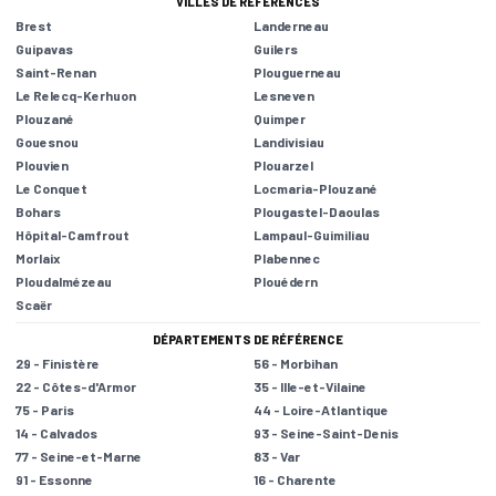
VILLES DE RÉFÉRENCES
Brest
Landerneau
Guipavas
Guilers
Saint-Renan
Plouguerneau
Le Relecq-Kerhuon
Lesneven
Plouzané
Quimper
Gouesnou
Landivisiau
Plouvien
Plouarzel
Le Conquet
Locmaria-Plouzané
Bohars
Plougastel-Daoulas
Hôpital-Camfrout
Lampaul-Guimiliau
Morlaix
Plabennec
Ploudalmézeau
Plouédern
Scaër
DÉPARTEMENTS DE RÉFÉRENCE
29 - Finistère
56 - Morbihan
22 - Côtes-d'Armor
35 - Ille-et-Vilaine
75 - Paris
44 - Loire-Atlantique
14 - Calvados
93 - Seine-Saint-Denis
77 - Seine-et-Marne
83 - Var
91 - Essonne
16 - Charente