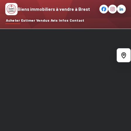
Biens immobiliers à vendre à Brest
Acheter
Estimer
Vendus
Avis
Infos
Contact