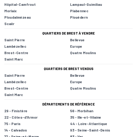
Hôpital-Camfrout
Lampaul-Guimiliau
Morlaix
Plabennec
Ploudalmézeau
Plouédern
Scaër
QUARTIERS DE BREST À VENDRE
Saint Pierre
Bellevue
Lambézellec
Europe
Brest-Centre
Quatre Moulins
Saint Marc
QUARTIERS DE BREST VENDUS
Saint Pierre
Bellevue
Lambézellec
Europe
Brest-Centre
Quatre Moulins
Saint Marc
DÉPARTEMENTS DE RÉFÉRENCE
29 - Finistère
56 - Morbihan
22 - Côtes-d'Armor
35 - Ille-et-Vilaine
75 - Paris
44 - Loire-Atlantique
14 - Calvados
93 - Seine-Saint-Denis
77 - Seine-et-Marne
83 - Var