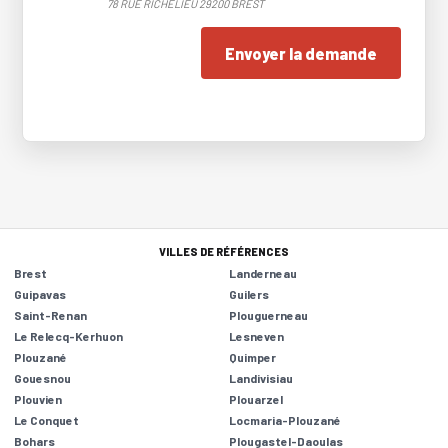
78 RUE RICHELIEU 29200 BREST
Envoyer la demande
VILLES DE RÉFÉRENCES
Brest
Landerneau
Guipavas
Guilers
Saint-Renan
Plouguerneau
Le Relecq-Kerhuon
Lesneven
Plouzané
Quimper
Gouesnou
Landivisiau
Plouvien
Plouarzel
Le Conquet
Locmaria-Plouzané
Bohars
Plougastel-Daoulas