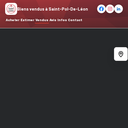
Biens vendus à Saint-Pol-De-Léon
Acheter
Estimer
Vendus
Avis
Infos
Contact