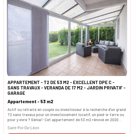
APPARTEMENT - T2 DE 53 M2 - EXCELLENT DPE C -
SANS TRAVAUX - VERANDA DE 17 M2 - JARDIN PRIVATIF -
GARAGE
Appartement - 53 m2
Actif ou retraité en couple ou investisseur à la recherche d’un grand
T2 sans travaux pour un investissement locatif, un pied-à-terre ou
pour y vivre ? Génial ! Cet appartement de 53 m2 rénové en 2020
situé en rez-de-jardin d'une résidence de 3 étages répondra à vos
Saint-Pol-De-Léon
attentes. Vous serez séduit par sa pièce de vie spacieuse et