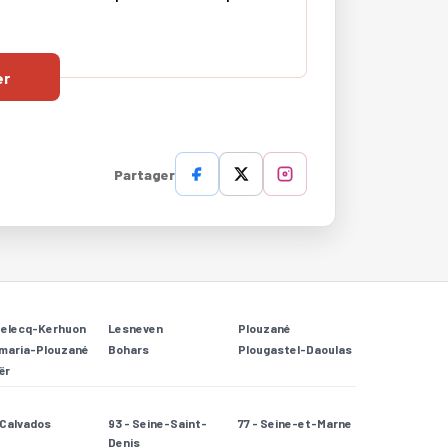
er
Partager
Relecq-Kerhuon
Lesneven
Plouzané
maria-Plouzané
Bohars
Plougastel-Daoulas
ër
- Calvados
93 - Seine-Saint-
77 - Seine-et-Marne
Denis