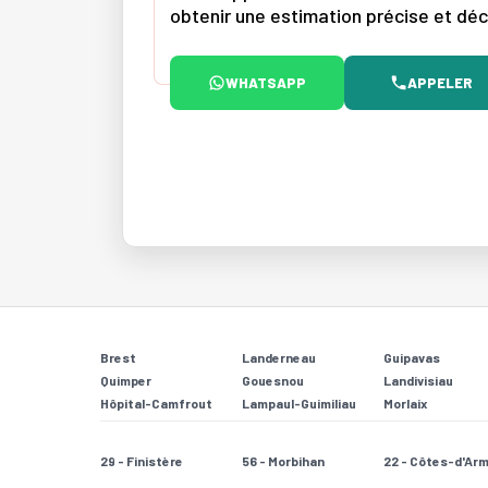
obtenir une estimation précise et déc
WHATSAPP
APPELER
Brest
Landerneau
Guipavas
Quimper
Gouesnou
Landivisiau
Hôpital-Camfrout
Lampaul-Guimiliau
Morlaix
29 - Finistère
56 - Morbihan
22 - Côtes-d'Ar