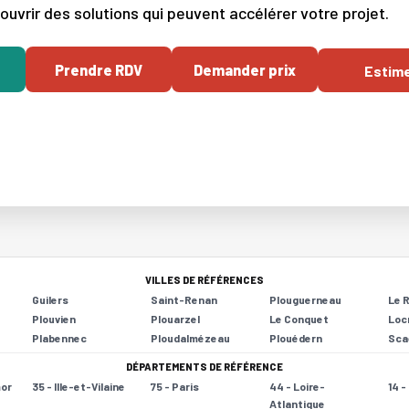
ouvrir des solutions qui peuvent accélérer votre projet.
Prendre RDV
Demander prix
Estim
VILLES DE RÉFÉRENCES
Guilers
Saint-Renan
Plouguerneau
Le 
Plouvien
Plouarzel
Le Conquet
Loc
Plabennec
Ploudalmézeau
Plouédern
Sca
DÉPARTEMENTS DE RÉFÉRENCE
mor
35 - Ille-et-Vilaine
75 - Paris
44 - Loire-
14 
Atlantique