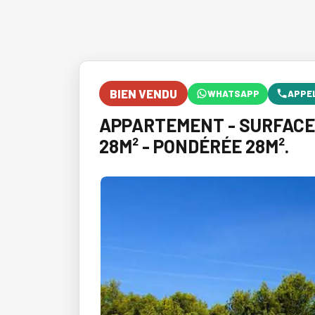
BIEN VENDU
WHATSAPP
APPE
APPARTEMENT - SURFACES 
28M² - PONDÉRÉE 28M².