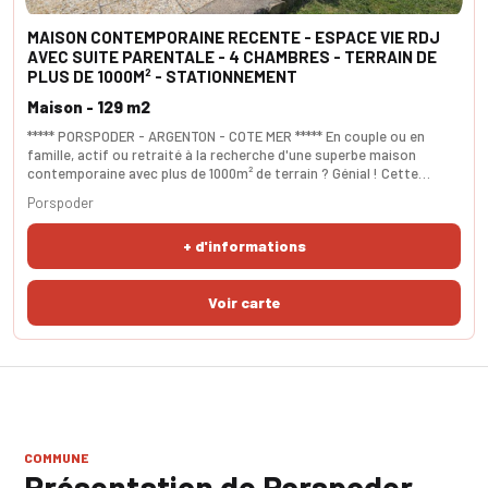
MAISON CONTEMPORAINE RECENTE - ESPACE VIE RDJ
AVEC SUITE PARENTALE - 4 CHAMBRES - TERRAIN DE
PLUS DE 1000M² - STATIONNEMENT
Maison - 129 m2
***** PORSPODER - ARGENTON - COTE MER ***** En couple ou en
famille, actif ou retraité à la recherche d'une superbe maison
contemporaine avec plus de 1000m² de terrain ? Génial ! Cette
pépite est une 1ère main. Votre espace au quotidien sera en rez de
Porspoder
jardin : la superbe pièce de vie de 40m² comprend une cuisine
fonctionnelle, un salon très intime et une réception généreuse.
+ d'informations
L'exposition est triple : est sud ouest. L
COMMUNE
Présentation de Porspoder