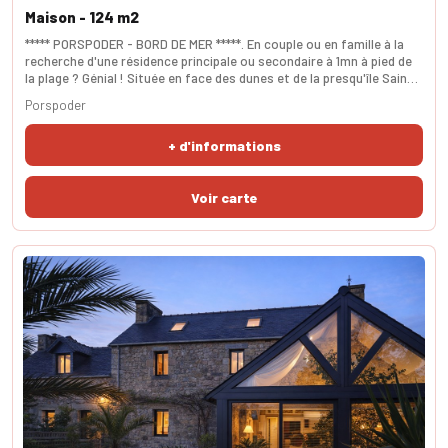
Maison - 124 m2
***** PORSPODER - BORD DE MER *****. En couple ou en famille à la
recherche d'une résidence principale ou secondaire à 1mn à pied de
la plage ? Génial ! Située en face des dunes et de la presqu'île Saint-
Laurent, cette pépite possède un charme fou ! Le salon-séjour
Porspoder
double bénéficie d'une exposition sud et d'une jolie cheminée . La
cuisine attenante permet d'accéder à la véranda exposée ouest
+ d'informations
avec accès immédiat au ja