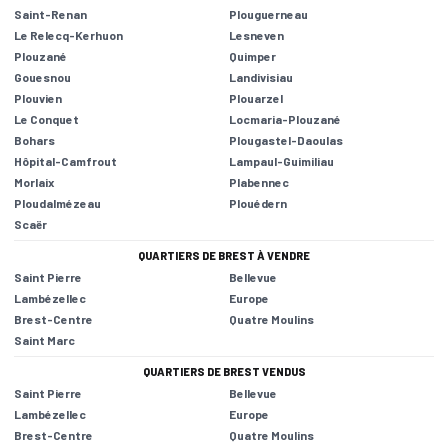
Saint-Renan
Plouguerneau
Le Relecq-Kerhuon
Lesneven
Plouzané
Quimper
Gouesnou
Landivisiau
Plouvien
Plouarzel
Le Conquet
Locmaria-Plouzané
Bohars
Plougastel-Daoulas
Hôpital-Camfrout
Lampaul-Guimiliau
Morlaix
Plabennec
Ploudalmézeau
Plouédern
Scaër
QUARTIERS DE BREST À VENDRE
Saint Pierre
Bellevue
Lambézellec
Europe
Brest-Centre
Quatre Moulins
Saint Marc
QUARTIERS DE BREST VENDUS
Saint Pierre
Bellevue
Lambézellec
Europe
Brest-Centre
Quatre Moulins