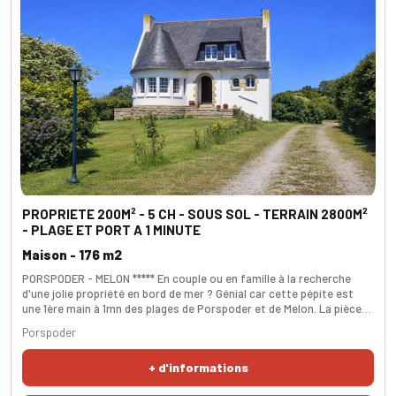
PROPRIETE 200M² - 5 CH - SOUS SOL - TERRAIN 2800M²
- PLAGE ET PORT A 1 MINUTE
Maison - 176 m2
PORSPODER - MELON ***** En couple ou en famille à la recherche
d'une jolie propriété en bord de mer ? Génial car cette pépite est
une 1ère main à 1mn des plages de Porspoder et de Melon. La pièce
de vie généreuse bénéficie d'une triple exposition. Son charme est
Porspoder
incontestable avec son Bow-Window. La cuisine attenante est très
fonctionnelle avec son coin repas. Les 5 chambres sont toutes
+ d'informations
généreuses. Les prestations so