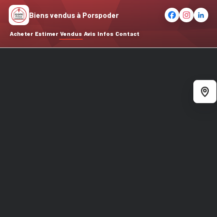
Biens vendus à Porspoder
Acheter
Estimer
Vendus
Avis
Infos
Contact