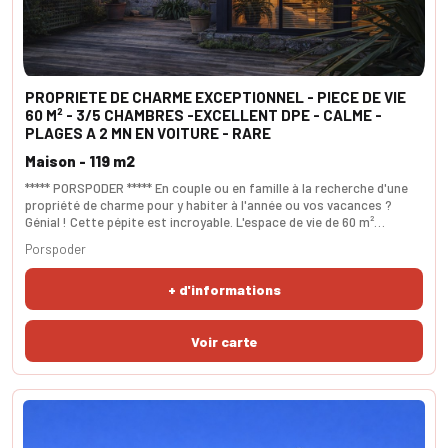
PROPRIETE DE CHARME EXCEPTIONNEL - PIECE DE VIE
60 M² - 3/5 CHAMBRES -EXCELLENT DPE - CALME -
PLAGES A 2 MN EN VOITURE - RARE
Maison - 119 m2
***** PORSPODER ***** En couple ou en famille à la recherche d'une
propriété de charme pour y habiter à l'année ou vos vacances ?
Génial ! Cette pépite est incroyable. L'espace de vie de 60 m²
comprend un salon très intime autour de la cheminée en pierre, une
Porspoder
réception généreuse avec accès à la terrasse et un espace bureau.
La cuisine est attenante et de belle tenue (Schmidt). A 1er étage, les
+ d'informations
3 chambres sont agréabl