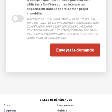
utilisées afin d’être contacté(e) par un
négociateur dans le cadre de mon projet
immobilier.
VOUS DISPOSEZ D'UN DROIT D'ACCÈS, DE RECTIFICATION,
D'OPPOSITION ET DE SUPPRESSION DES DONNÉES QUI VOUS
CONCERNENT. POUR L'EXERCER, VOUS POUVEZ NOUS
CONTACTER PAR MAIL À CONTACT@ICOMI-FRANCE.FR OU
PAR COURRIER À ICOMI FRANCE IMMOBILIER - SERVICE CIL-
78 RUE RICHELIEU 29200 BREST
Envoyer la demande
VILLES DE RÉFÉRENCES
Brest
Landerneau
Guipavas
Guilers