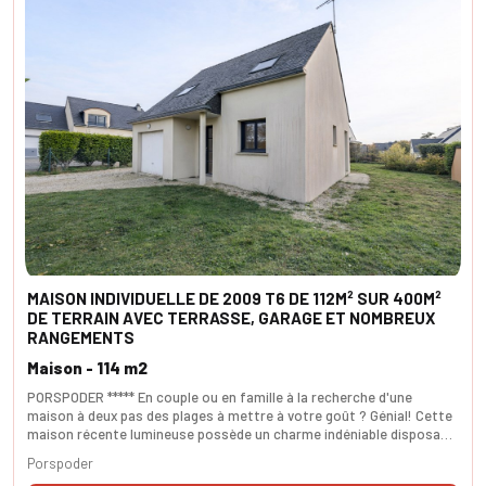
MAISON INDIVIDUELLE DE 2009 T6 DE 112M² SUR 400M²
DE TERRAIN AVEC TERRASSE, GARAGE ET NOMBREUX
RANGEMENTS
Maison - 114 m2
PORSPODER ***** En couple ou en famille à la recherche d'une
maison à deux pas des plages à mettre à votre goût ? Génial! Cette
maison récente lumineuse possède un charme indéniable disposant
d'un garage en sus et d'un jardin avec sa terrase idéalement
Porspoder
exposée SUD-OUEST. Les volumes de cette maison répondront à