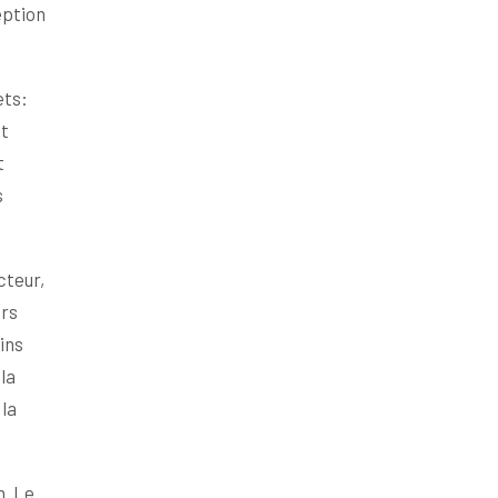
eption
ets:
et
t
s
cteur,
urs
ins
la
 la
n. Le