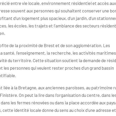
récié entre vie locale, environnement résidentiel et accès aux
esse souvent aux personnes qui souhaitent conserver une bo
ofitant d'un logement plus spacieux, d'un jardin, d'un station
ces, les écoles, les trajets et l'ambiance des secteurs résident
en.
ite de la proximité de Brest et de son agglomération. Les
a santé, l'enseignement, la recherche, les activités maritimes
vité du territoire. Cette situation soutient la demande de rés
s et les personnes qui veulent rester proches d'un grand bassin
tifiable.
st liée à la Bretagne, aux anciennes paroisses, au patrimoine ru
inistère. On peut la lire dans l'organisation du centre, dans le
x, dans les fermes rénovées ou dans la place accordée aux pays
 cette identité locale donne du sens au choix d'une adresse et