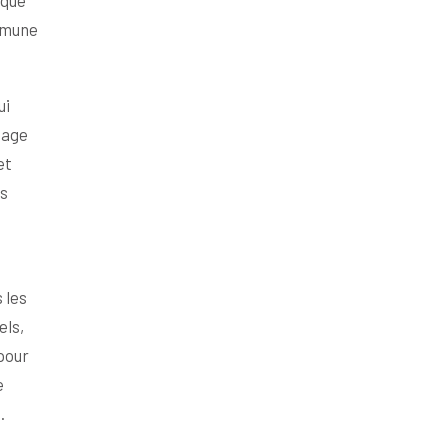
ique
ommune
ui
tage
et
es
 les
els,
pour
e
.