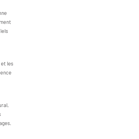
nne
nement
iels
 et les
idence
ral,
s
ages.