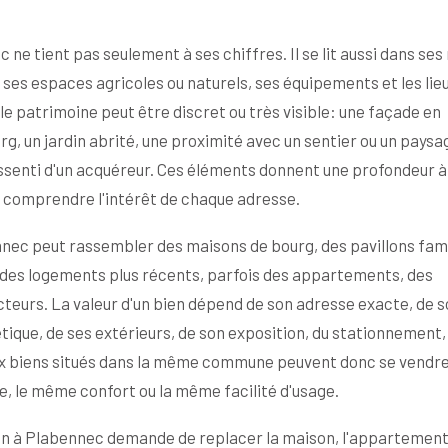
ne tient pas seulement à ses chiffres. Il se lit aussi dans ses 
ses espaces agricoles ou naturels, ses équipements et les lieu
 le patrimoine peut être discret ou très visible: une façade en
g, un jardin abrité, une proximité avec un sentier ou un paysa
senti d'un acquéreur. Ces éléments donnent une profondeur à 
 comprendre l'intérêt de chaque adresse.
nec peut rassembler des maisons de bourg, des pavillons fami
, des logements plus récents, parfois des appartements, des
cteurs. La valeur d'un bien dépend de son adresse exacte, de 
tique, de ses extérieurs, de son exposition, du stationnement,
eux biens situés dans la même commune peuvent donc se vendr
e, le même confort ou la même facilité d'usage.
en à Plabennec demande de replacer la maison, l'appartement 