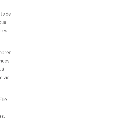
nts de
quel
ites
mparer
ances
, à
e vie
Elle
es.