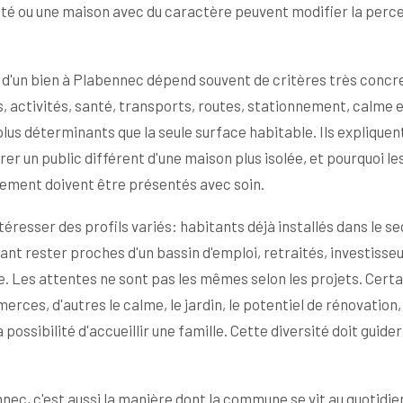
nté ou une maison avec du caractère peuvent modifier la perc
 d'un bien à Plabennec dépend souvent de critères très concr
 activités, santé, transports, routes, stationnement, calme 
plus déterminants que la seule surface habitable. Ils expliquen
er un public différent d'une maison plus isolée, et pourquoi le
nnement doivent être présentés avec soin.
éresser des profils variés: habitants déjà installés dans le se
ant rester proches d'un bassin d'emploi, retraités, investisse
e. Les attentes ne sont pas les mêmes selon les projets. Certa
rces, d'autres le calme, le jardin, le potentiel de rénovation, 
possibilité d'accueillir une famille. Cette diversité doit guider
nnec, c'est aussi la manière dont la commune se vit au quotidie