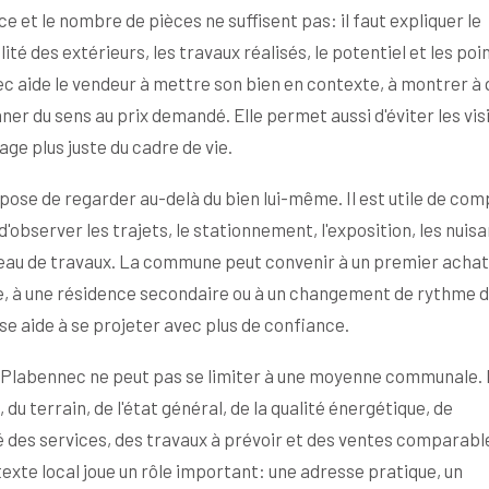
 et le nombre de pièces ne suffisent pas: il faut expliquer le
ité des extérieurs, les travaux réalisés, le potentiel et les poi
c aide le vendeur à mettre son bien en contexte, à montrer à 
ner du sens au prix demandé. Elle permet aussi d'éviter les vis
ge plus juste du cadre de vie.
ose de regarder au-delà du bien lui-même. Il est utile de co
d'observer les trajets, le stationnement, l'exposition, les nuis
iveau de travaux. La commune peut convenir à un premier achat
le, à une résidence secondaire ou à un changement de rythme d
ise aide à se projeter avec plus de confiance.
de Plabennec ne peut pas se limiter à une moyenne communale. 
 du terrain, de l'état général, de la qualité énergétique, de
ité des services, des travaux à prévoir et des ventes comparabl
e local joue un rôle important: une adresse pratique, un