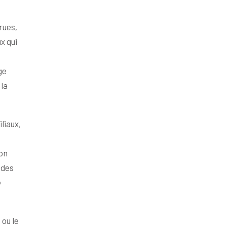
rues,
x qui
ge
la
liaux,
son
 des
e
ou le