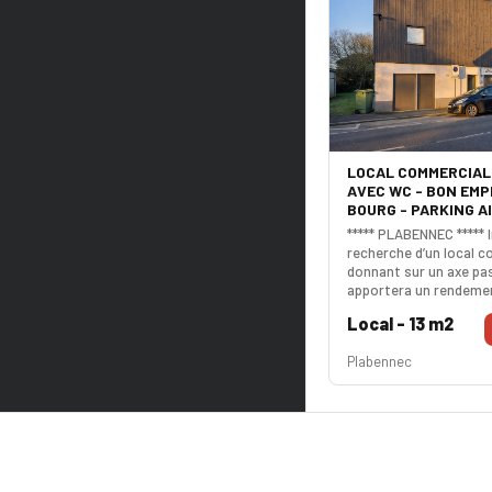
LOCAL COMMERCIAL 1
AVEC WC - BON EM
BOURG - PARKING A
***** PLABENNEC ***** I
recherche d’un local c
donnant sur un axe pa
apportera un rendemen
intéressant de 4560€ 
Local - 13 m2
copropriété récente s
centre du bourg avec l
Plabennec
jusqu'au 12/05/2033, ce
vous ! Une visite s’im
utile 15m² - carrez 13m²