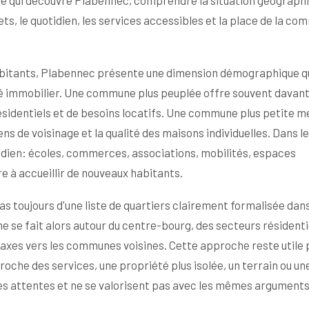
e qui découvre Plabennec, comprendre la situation géograph
s, le quotidien, les services accessibles et la place de la c
 habitants, Plabennec présente une dimension démographique q
hé immobilier. Une commune plus peuplée offre souvent davan
sidentiels et de besoins locatifs. Une commune plus petite m
iens de voisinage et la qualité des maisons individuelles. Dans l
otidien: écoles, commerces, associations, mobilités, espaces
re à accueillir de nouveaux habitants.
s toujours d'une liste de quartiers clairement formalisée dans
 se fait alors autour du centre-bourg, des secteurs résidenti
xes vers les communes voisines. Cette approche reste utile 
oche des services, une propriété plus isolée, un terrain ou un
s attentes et ne se valorisent pas avec les mêmes arguments