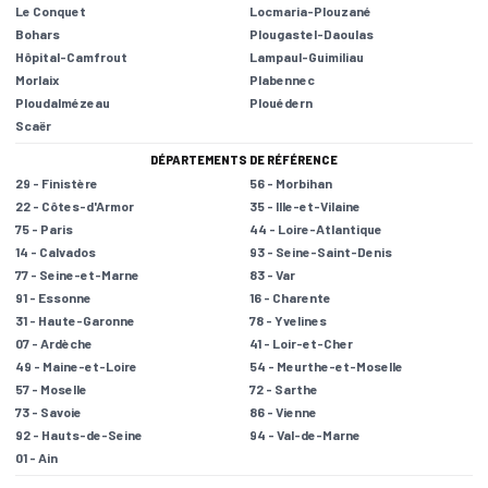
Le Conquet
Locmaria-Plouzané
Bohars
Plougastel-Daoulas
Hôpital-Camfrout
Lampaul-Guimiliau
Morlaix
Plabennec
Ploudalmézeau
Plouédern
Scaër
DÉPARTEMENTS DE RÉFÉRENCE
29 - Finistère
56 - Morbihan
22 - Côtes-d'Armor
35 - Ille-et-Vilaine
75 - Paris
44 - Loire-Atlantique
14 - Calvados
93 - Seine-Saint-Denis
77 - Seine-et-Marne
83 - Var
91 - Essonne
16 - Charente
31 - Haute-Garonne
78 - Yvelines
07 - Ardèche
41 - Loir-et-Cher
49 - Maine-et-Loire
54 - Meurthe-et-Moselle
57 - Moselle
72 - Sarthe
73 - Savoie
86 - Vienne
92 - Hauts-de-Seine
94 - Val-de-Marne
01 - Ain