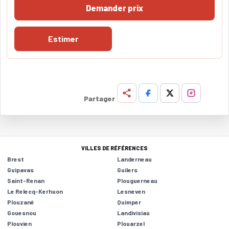
Demander prix
Estimer
Partager
VILLES DE RÉFÉRENCES
Brest
Landerneau
Guipavas
Guilers
Saint-Renan
Plouguerneau
Le Relecq-Kerhuon
Lesneven
Plouzané
Quimper
Gouesnou
Landivisiau
Plouvien
Plouarzel