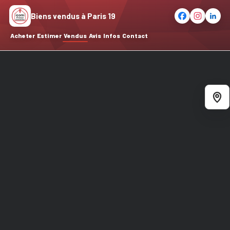
Biens vendus à Paris 19
Acheter
Estimer
Vendus
Avis
Infos
Contact