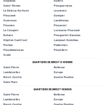
Guipavas
Guilers
Saint-Renan
Plouguerneau
Le Relecq-Kerhuon
Lesneven
Plouzané
Quimper
Gouesnou
Landivisiau
Plouvien
Plouarzel
Le Conquet
Locmaria-Plouzané
Bohars
Plougastel-Daoulas
Hôpital-Camfrout
Lampaul-Guimiliau
Morlaix
Plabennec
Ploudalmézeau
Plouédern
Scaër
QUARTIERS DE BREST À VENDRE
Saint Pierre
Bellevue
Lambézellec
Europe
Brest-Centre
Quatre Moulins
Saint Marc
QUARTIERS DE BREST VENDUS
Saint Pierre
Bellevue
Lambézellec
Europe
Brest-Centre
Quatre Moulins