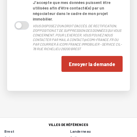
J’accepte que mes données puissent être
utilisées afin d’être contacté(e) par un
négociateur dans le cadre de mon projet
immobilier.
VOUS DISPOSEZ D'UN DROIT D'ACCÈS, DE RECTIFICATION,
D'OPPOSITION ET DE SUPPRESSION DES DONNÉES QUI VOUS
CONCERNENT. POUR L'EXERCER, VOUS POUVEZ NOUS
CONTACTER PAR MAIL À CONTACT@ICOMI-FRANCE.FR OU
PAR COURRIER À ICOMI FRANCE IMMOBILIER - SERVICE CIL-
78 RUE RICHELIEU 29200 BREST
Envoyer la demande
VILLES DE RÉFÉRENCES
Brest
Landerneau