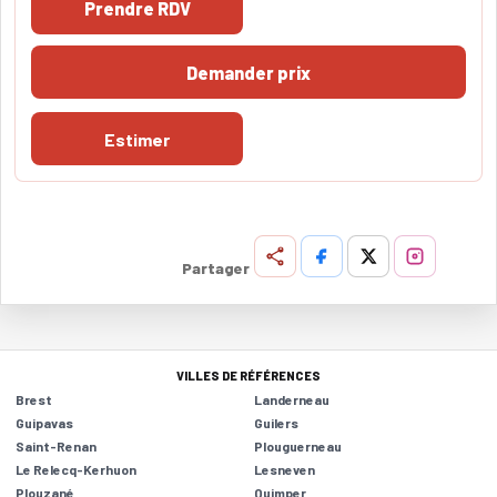
Prendre RDV
Demander prix
Estimer
Partager
VILLES DE RÉFÉRENCES
Brest
Landerneau
Guipavas
Guilers
Saint-Renan
Plouguerneau
Le Relecq-Kerhuon
Lesneven
Plouzané
Quimper