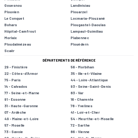
Gouesnou
Landivisiau
Plouvien
Plouarzel
Le Conquet
Locmaria-Plouzané
Bohars
Plougastel-Daoulas
Hôpital-Camfrout
Lampaul-Guimiliau
Morlaix
Plabennec
Ploudalmézeau
Plouédern
Scaër
DÉPARTEMENTS DE RÉFÉRENCE
29 - Finistère
56 - Morbihan
22 - Côtes-d'Armor
35 - Ille-et-Vilaine
75 - Paris
44 - Loire-Atlantique
14 - Calvados
93 - Seine-Saint-Denis
77 - Seine-et-Marne
83 - Var
91 - Essonne
16 - Charente
31 - Haute-Garonne
78 - Yvelines
07 - Ardèche
41 - Loir-et-Cher
49 - Maine-et-Loire
54 - Meurthe-et-Moselle
57 - Moselle
72 - Sarthe
73 - Savoie
86 - Vienne