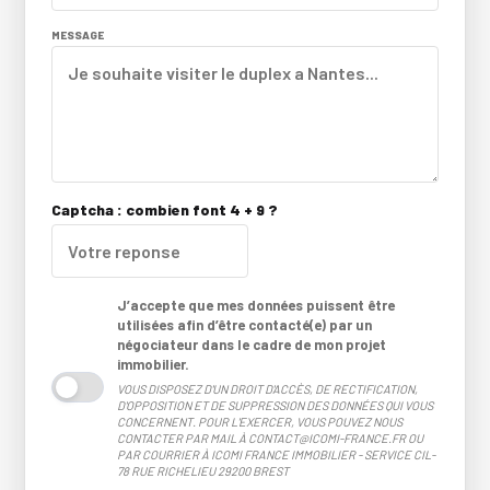
MESSAGE
Captcha : combien font 4 + 9 ?
J’accepte que mes données puissent être
utilisées afin d’être contacté(e) par un
négociateur dans le cadre de mon projet
immobilier.
VOUS DISPOSEZ D'UN DROIT D'ACCÈS, DE RECTIFICATION,
D'OPPOSITION ET DE SUPPRESSION DES DONNÉES QUI VOUS
CONCERNENT. POUR L'EXERCER, VOUS POUVEZ NOUS
CONTACTER PAR MAIL À CONTACT@ICOMI-FRANCE.FR OU
PAR COURRIER À ICOMI FRANCE IMMOBILIER - SERVICE CIL-
78 RUE RICHELIEU 29200 BREST