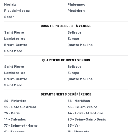
Morlaix
Plabennec
Ploudalmézeau
Plouédern
Scaër
QUARTIERS DE BREST À VENDRE
Saint Pierre
Bellevue
Lambézellec
Europe
Brest-Centre
Quatre Moulins
Saint Marc
QUARTIERS DE BREST VENDUS
Saint Pierre
Bellevue
Lambézellec
Europe
Brest-Centre
Quatre Moulins
Saint Marc
DÉPARTEMENTS DE RÉFÉRENCE
29 - Finistère
56 - Morbihan
22 - Côtes-d'Armor
35 - Ille-et-Vilaine
75 - Paris
44 - Loire-Atlantique
14 - Calvados
93 - Seine-Saint-Denis
77 - Seine-et-Marne
83 - Var
91 - Essonne
16 - Charente