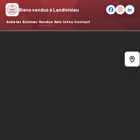
Biens vendus à Landivisiau
Acheter
Estimer
Vendus
Avis
Infos
Contact