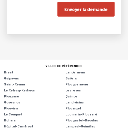
Envoyer la demande
VILLES DE RÉFÉRENCES
Brest
Landerneau
Guipavas
Guilers
Saint-Renan
Plouguerneau
Le Relecq-Kerhuon
Lesneven
Plouzané
Quimper
Gouesnou
Landivisiau
Plouvien
Plouarzel
Le Conquet
Locmaria-Plouzané
Bohars
Plougastel-Daoulas
Hôpital-Camfrout
Lampaul-Guimiliau