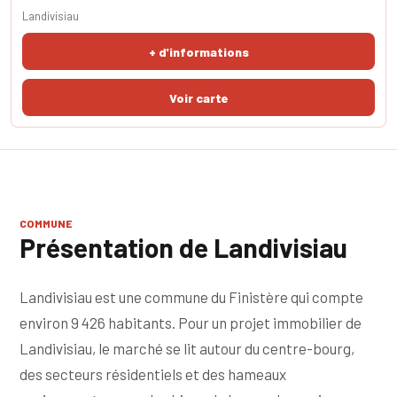
pièce de vie de 24m² avec sa cuisine ouverte et sa terrasse de 11 m²
Landivisiau
exposée sud à l’abri des regards est agréable. La salle d'eau avec wc
est pratique et la chambre confortable. LES PLUS : faibles charges,
+ d'informations
proche des commodités
COMMUNE
Présentation de Landivisiau
Landivisiau est une commune du Finistère qui compte
environ 9 426 habitants. Pour un projet immobilier de
Landivisiau, le marché se lit autour du centre-bourg,
des secteurs résidentiels et des hameaux