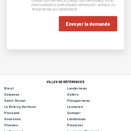
CONTACTER PAR MAIL À CONTACT@ICOMI-FRANCE.FR OU
PAR COURRIER À ICOMI FRANCE IMMOBILIER - SERVICE CIL-
78 RUE RICHELIEU 29200 BREST
Envoyer la demande
VILLES DE RÉFÉRENCES
Brest
Landerneau
Guipavas
Guilers
Saint-Renan
Plouguerneau
Le Relecq-Kerhuon
Lesneven
Plouzané
Quimper
Gouesnou
Landivisiau
Plouvien
Plouarzel