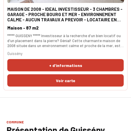
MAISON DE 2008 - IDEAL INVESTISSEUR - 3 CHAMBRES -
GARAGE - PROCHE BOURG ET MER - ENVIRONNEMENT
CALME - AUCUN TRAVAUX A PREVOIR - LOCATAIRE EN
PLACE
Maison - 87 m2
***** GUISSENY ***** Investisseur à la recherche d'un bien locatif ou
d'un placement dans la pierre? Génial! Cette charmante maison de
2008 située dans un environnement calme et proche de la mer, est
faite pour vous. La cuisine aménagée et équipée est agréable et
Guissény
ouverte sur le saoln-séjour. L'espace de vie est spacieux et lumineux
et à un accés direct sur une terrasse exposée plein sud. Les WC
+ d'informations
sont indépendants. A l
COMMUNE
Présentation de Guissény