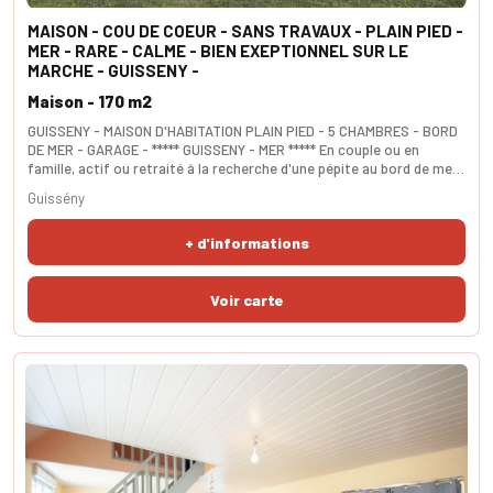
MAISON - COU DE COEUR - SANS TRAVAUX - PLAIN PIED -
MER - RARE - CALME - BIEN EXEPTIONNEL SUR LE
MARCHE - GUISSENY -
Maison - 170 m2
GUISSENY - MAISON D'HABITATION PLAIN PIED - 5 CHAMBRES - BORD
DE MER - GARAGE - ***** GUISSENY - MER ***** En couple ou en
famille, actif ou retraité à la recherche d'une pépite au bord de mer
? Génial ! Venez vite découvrir cette magnifique maison de charme
Guissény
aux beaux volumes entièrement restaurée avec goût et l'amour du
travail bien fait. Au rez de chaussée vous entrez dans un hall
+ d'informations
spacieux. L'aile de gauche est déd