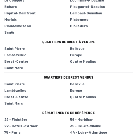
Le Conquet
Locmaria-Plouzané
Bohars
Plougastel-Daoulas
Hôpital-Camfrout
Lampaul-Guimiliau
Morlaix
Plabennec
Ploudalmézeau
Plouédern
Scaër
QUARTIERS DE BREST À VENDRE
Saint Pierre
Bellevue
Lambézellec
Europe
Brest-Centre
Quatre Moulins
Saint Marc
QUARTIERS DE BREST VENDUS
Saint Pierre
Bellevue
Lambézellec
Europe
Brest-Centre
Quatre Moulins
Saint Marc
DÉPARTEMENTS DE RÉFÉRENCE
29 - Finistère
56 - Morbihan
22 - Côtes-d'Armor
35 - Ille-et-Vilaine
75 - Paris
44 - Loire-Atlantique