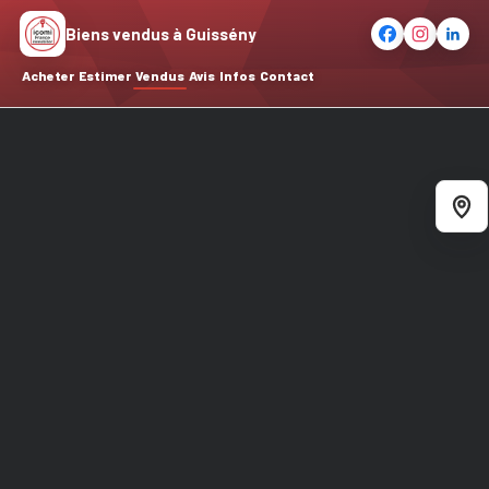
Biens vendus à Guissény
Acheter
Estimer
Vendus
Avis
Infos
Contact