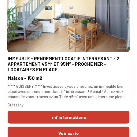
IMMEUBLE - RENDEMENT LOCATIF INTERRESANT - 2
APPARTEMENT 45M² ET 95M² - PROCHE MER -
LOCATAIRES EN PLACE
Maison - 150 m2
***** GUISSÉNY ***** Investisseur, vous cherchez un immeuble bien
placé avec un rendement locatif intéressant ! Génial ! Au rez-de-
chaussée vous trouverez un T1 de 45m² avec une généreuse pièce
de vie et une chambre volumineuse. A l'étage, vous disposez d'un
Guissény
spacieux duplex avec 3 chambres. La salle d'eau est fonctionnelle.
Les WC sont séparés. Venez me visiter et lancez-vous dans
+ d'informations
l'aventure. Locataires en place. Loy