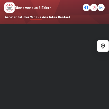
Biens vendus à Edern
Acheter
Estimer
Vendus
Avis
Infos
Contact