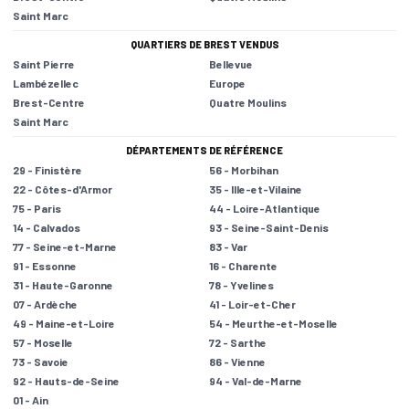
Saint Marc
QUARTIERS DE BREST VENDUS
Saint Pierre
Bellevue
Lambézellec
Europe
Brest-Centre
Quatre Moulins
Saint Marc
DÉPARTEMENTS DE RÉFÉRENCE
29 - Finistère
56 - Morbihan
22 - Côtes-d'Armor
35 - Ille-et-Vilaine
75 - Paris
44 - Loire-Atlantique
14 - Calvados
93 - Seine-Saint-Denis
77 - Seine-et-Marne
83 - Var
91 - Essonne
16 - Charente
31 - Haute-Garonne
78 - Yvelines
07 - Ardèche
41 - Loir-et-Cher
49 - Maine-et-Loire
54 - Meurthe-et-Moselle
57 - Moselle
72 - Sarthe
73 - Savoie
86 - Vienne
92 - Hauts-de-Seine
94 - Val-de-Marne
01 - Ain