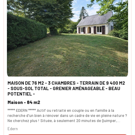
MAISON DE 76 M2 - 3 CHAMBRES - TERRAIN DE 9 400 M2
- SOUS-SOL TOTAL - GRENIER AMÉNAGEABLE - BEAU
POTENTIEL -
Maison - 84 m2
***** EDERN ***** Actif ou retraité en couple ou en famille à la
recherche d'un bien à rénover dans un cadre de vie en pleine nature ?
Ne cherchez plus ! Située, à seulement 20 minutes de Quimper,
cette maison de plain-pied de 76 m² vous accueille dans un véritable
Edern
écrin de verdure de 9 400 m², idéal pour les amoureux de nature, de