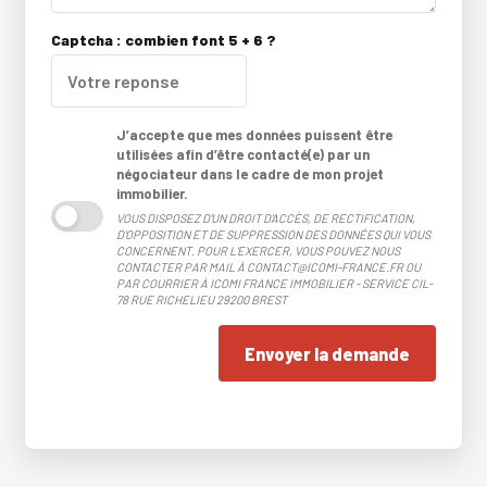
Captcha : combien font 5 + 6 ?
J’accepte que mes données puissent être
utilisées afin d’être contacté(e) par un
négociateur dans le cadre de mon projet
immobilier.
VOUS DISPOSEZ D'UN DROIT D'ACCÈS, DE RECTIFICATION,
D'OPPOSITION ET DE SUPPRESSION DES DONNÉES QUI VOUS
CONCERNENT. POUR L'EXERCER, VOUS POUVEZ NOUS
CONTACTER PAR MAIL À CONTACT@ICOMI-FRANCE.FR OU
PAR COURRIER À ICOMI FRANCE IMMOBILIER - SERVICE CIL-
78 RUE RICHELIEU 29200 BREST
Envoyer la demande