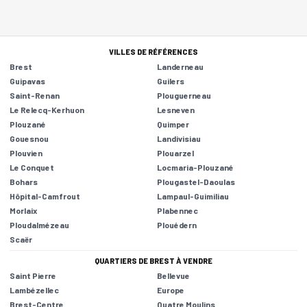
VILLES DE RÉFÉRENCES
Brest
Landerneau
Guipavas
Guilers
Saint-Renan
Plouguerneau
Le Relecq-Kerhuon
Lesneven
Plouzané
Quimper
Gouesnou
Landivisiau
Plouvien
Plouarzel
Le Conquet
Locmaria-Plouzané
Bohars
Plougastel-Daoulas
Hôpital-Camfrout
Lampaul-Guimiliau
Morlaix
Plabennec
Ploudalmézeau
Plouédern
Scaër
QUARTIERS DE BREST À VENDRE
Saint Pierre
Bellevue
Lambézellec
Europe
Brest-Centre
Quatre Moulins