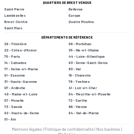
QUARTIERS DE BREST VENDUS
Saint Pierre
Bellevue
Lambézellec
Europe
Brest-Centre
Quatre Moulins
Saint Marc
DÉPARTEMENTS DE RÉFÉRENCE
29 - Finistère
56 - Morbihan
22 - Côtes-d'Armor
35 - Ille-et-Vilaine
75 - Paris
44 - Loire-Atlantique
14 - Calvados
93 - Seine-Saint-Denis
77 - Seine-et-Marne
83 - Var
91 - Essonne
16 - Charente
31 - Haute-Garonne
78 - Yvelines
07 - Ardèche
41 - Loir-et-Cher
49 - Maine-et-Loire
54 - Meurthe-et-Moselle
57 - Moselle
72 - Sarthe
73 - Savoie
86 - Vienne
92 - Hauts-de-Seine
94 - Val-de-Marne
01 - Ain
Mentions légales
|
Politique de confidentialité
|
Nos barèmes
|