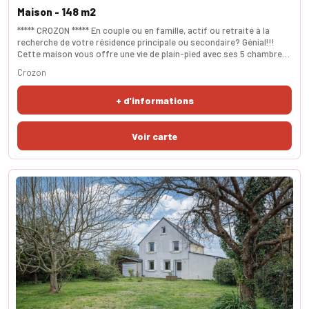
Maison - 148 m2
***** CROZON ***** En couple ou en famille, actif ou retraité à la
recherche de votre résidence principale ou secondaire? Génial!!!
Cette maison vous offre une vie de plain-pied avec ses 5 chambres
dont une en rez-de-chaussée. Le rez-de-chaussée se compose
Crozon
d'un agréable salon-séjour avec une véranda idéalement exposée
donnant accès immédiat au jardin. Vous trouverez également une
+ d'informations
grande cuisine aménagée et équipée, u