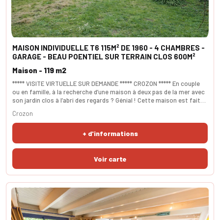
MAISON INDIVIDUELLE T6 115M² DE 1960 - 4 CHAMBRES -
GARAGE - BEAU POENTIEL SUR TERRAIN CLOS 600M²
Maison - 119 m2
***** VISITE VIRTUELLE SUR DEMANDE ***** CROZON ***** En couple
ou en famille, à la recherche d’une maison à deux pas de la mer avec
son jardin clos à l’abri des regards ? Génial ! Cette maison est faite
pour vous. Elle vous propose une pièce vie de 44m² avec sa cuisine
Crozon
ouverte récente. La chambre ou bureau de 10m² est pratique et le
wc séparé. A l’étage, les 3 chambres sont confortables et la salle
+ d'informations
d’eau spacieuse,