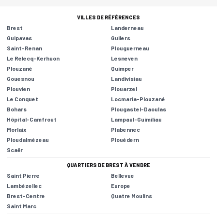
VILLES DE RÉFÉRENCES
Brest
Landerneau
Guipavas
Guilers
Saint-Renan
Plouguerneau
Le Relecq-Kerhuon
Lesneven
Plouzané
Quimper
Gouesnou
Landivisiau
Plouvien
Plouarzel
Le Conquet
Locmaria-Plouzané
Bohars
Plougastel-Daoulas
Hôpital-Camfrout
Lampaul-Guimiliau
Morlaix
Plabennec
Ploudalmézeau
Plouédern
Scaër
QUARTIERS DE BREST À VENDRE
Saint Pierre
Bellevue
Lambézellec
Europe
Brest-Centre
Quatre Moulins
Saint Marc