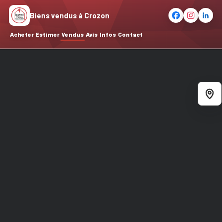
Biens vendus à Crozon
Acheter
Estimer
Vendus
Avis
Infos
Contact