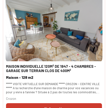
MAISON INDIVIDUELLE 120M² DE 1947 - 4 CHAMBRES -
GARAGE SUR TERRAIN CLOS DE 400M²
Maison - 128 m2
***** VISITE VIRTUELLE SUR DEMANDE ***** CROZON - CENTRE VILLE
***** A la recherche d’une maison de charme pour vos vacances ou
pour y vivre à l’année ? Située à 2 pas de toutes les commodités,
cette maison saura vous séduire. Elle se compose au rez de jardin
Crozon
d'un hall d'entrée qui dessert une cuisine équipée donnant sur un
jardin clos et arboré à l’abri des regards, une pièce de vie lumineuse