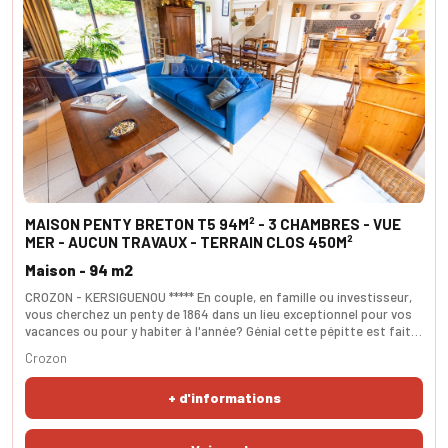
MAISON PENTY BRETON T5 94M² - 3 CHAMBRES - VUE
MER - AUCUN TRAVAUX - TERRAIN CLOS 450M²
Maison - 94 m2
CROZON - KERSIGUENOU ***** En couple, en famille ou investisseur,
vous cherchez un penty de 1864 dans un lieu exceptionnel pour vos
vacances ou pour y habiter à l'année? Génial cette pépitte est faite
pour vous! La piéce de vie de 40m² avec sa cuisine ouverte
Crozon
idéalement exposée sud est agréable avec son accés au jardin
arboré et sans vis à vis. Une salle de bain et un wc séparé viennent
+ d'informations
compléter ce niveau. A l'étage