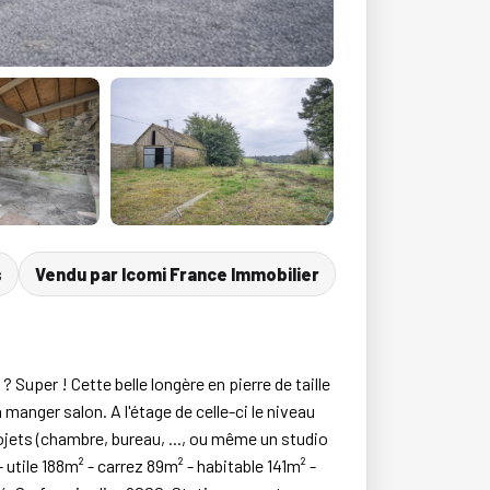
s
Vendu par Icomi France Immobilier
uper ! Cette belle longère en pierre de taille
manger salon. A l'étage de celle-ci le niveau
rojets (chambre, bureau, ..., ou même un studio
ile 188m² - carrez 89m² - habitable 141m² -