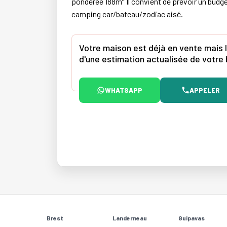
pondérée 188m² Il convient de prévoir un budge
camping car/bateau/zodiac aisé.
Votre maison est déjà en vente mais l
d'une estimation actualisée de votre 
WHATSAPP
APPELER
Brest
Landerneau
Guipavas