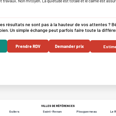
t travaux. Non mitoyen. La quiétude est totale et le calme est assu
es résultats ne sont pas à la hauteur de vos attentes ? Bé
bien. Un simple échange peut parfois faire toute la différ
Prendre RDV
Demander prix
Estim
VILLES DE RÉFÉRENCES
Guilers
Saint-Renan
Plouguerneau
Le 