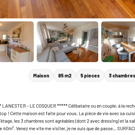
Maison
85 m2
5 pieces
3 chambre
ANESTER - LE COSQUER ***** Célibataire ou en couple, à la rech
p ! Cette maison est faite pour vous. La pièce de vie avec sa cui
’étage, les 3 chambres sont agréables (dont 2 avec dressing) et la sa
e 40m². Venez me vite me visiter, je ne suis que de passe... SURFACE