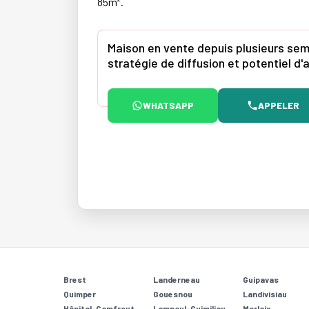
85m².
Maison en vente depuis plusieurs sema
stratégie de diffusion et potentiel 
WHATSAPP
APPELER
Brest
Landerneau
Guipavas
Quimper
Gouesnou
Landivisiau
Hôpital-Camfrout
Lampaul-Guimiliau
Morlaix