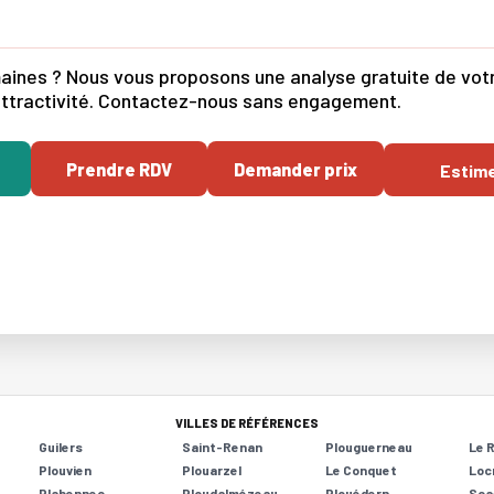
ines ? Nous vous proposons une analyse gratuite de votre 
d'attractivité. Contactez-nous sans engagement.
Prendre RDV
Demander prix
Estim
VILLES DE RÉFÉRENCES
Guilers
Saint-Renan
Plouguerneau
Le 
Plouvien
Plouarzel
Le Conquet
Loc
Plabennec
Ploudalmézeau
Plouédern
Sca