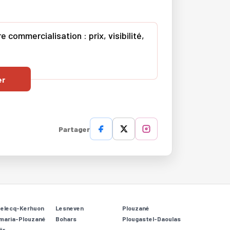
commercialisation : prix, visibilité,
er
Partager
Relecq-Kerhuon
Lesneven
Plouzané
maria-Plouzané
Bohars
Plougastel-Daoulas
ër