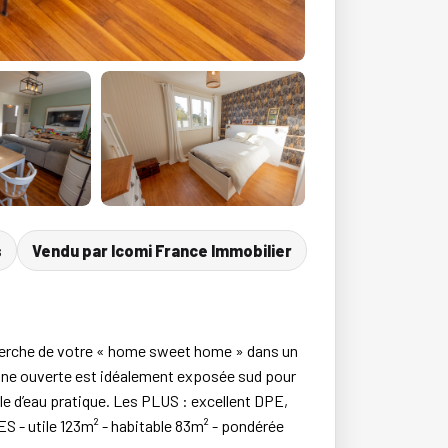
s
Vendu par Icomi France Immobilier
erche de votre « home sweet home » dans un
sine ouverte est idéalement exposée sud pour
lle d’eau pratique. Les PLUS : excellent DPE,
S - utile 123m² - habitable 83m² - pondérée