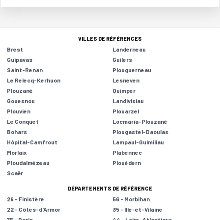
VILLES DE RÉFÉRENCES
Brest
Landerneau
Guipavas
Guilers
Saint-Renan
Plouguerneau
Le Relecq-Kerhuon
Lesneven
Plouzané
Quimper
Gouesnou
Landivisiau
Plouvien
Plouarzel
Le Conquet
Locmaria-Plouzané
Bohars
Plougastel-Daoulas
Hôpital-Camfrout
Lampaul-Guimiliau
Morlaix
Plabennec
Ploudalmézeau
Plouédern
Scaër
DÉPARTEMENTS DE RÉFÉRENCE
29 - Finistère
56 - Morbihan
22 - Côtes-d'Armor
35 - Ille-et-Vilaine
75 - Paris
44 - Loire-Atlantique