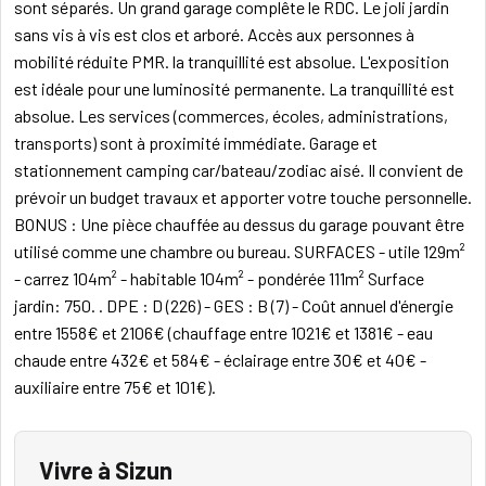
sont séparés. Un grand garage complête le RDC. Le joli jardin
sans vis à vis est clos et arboré. Accès aux personnes à
mobilité réduite PMR. la tranquillité est absolue. L'exposition
est idéale pour une luminosité permanente. La tranquillité est
absolue. Les services (commerces, écoles, administrations,
transports) sont à proximité immédiate. Garage et
stationnement camping car/bateau/zodiac aisé. Il convient de
prévoir un budget travaux et apporter votre touche personnelle.
BONUS : Une pièce chauffée au dessus du garage pouvant être
utilisé comme une chambre ou bureau. SURFACES - utile 129m²
- carrez 104m² - habitable 104m² - pondérée 111m² Surface
jardin: 750. . DPE : D (226) - GES : B (7) - Coût annuel d'énergie
entre 1558€ et 2106€ (chauffage entre 1021€ et 1381€ - eau
chaude entre 432€ et 584€ - éclairage entre 30€ et 40€ -
auxiliaire entre 75€ et 101€).
Vivre à Sizun