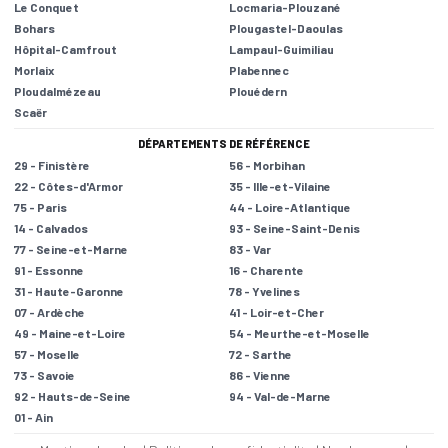
Le Conquet
Locmaria-Plouzané
Bohars
Plougastel-Daoulas
Hôpital-Camfrout
Lampaul-Guimiliau
Morlaix
Plabennec
Ploudalmézeau
Plouédern
Scaër
DÉPARTEMENTS DE RÉFÉRENCE
29 - Finistère
56 - Morbihan
22 - Côtes-d'Armor
35 - Ille-et-Vilaine
75 - Paris
44 - Loire-Atlantique
14 - Calvados
93 - Seine-Saint-Denis
77 - Seine-et-Marne
83 - Var
91 - Essonne
16 - Charente
31 - Haute-Garonne
78 - Yvelines
07 - Ardèche
41 - Loir-et-Cher
49 - Maine-et-Loire
54 - Meurthe-et-Moselle
57 - Moselle
72 - Sarthe
73 - Savoie
86 - Vienne
92 - Hauts-de-Seine
94 - Val-de-Marne
01 - Ain