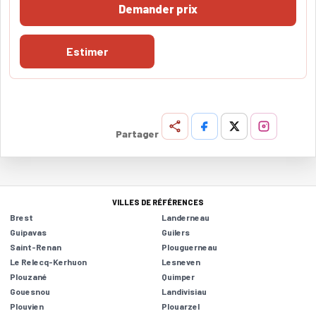
Demander prix
Estimer
Partager
VILLES DE RÉFÉRENCES
Brest
Landerneau
Guipavas
Guilers
Saint-Renan
Plouguerneau
Le Relecq-Kerhuon
Lesneven
Plouzané
Quimper
Gouesnou
Landivisiau
Plouvien
Plouarzel