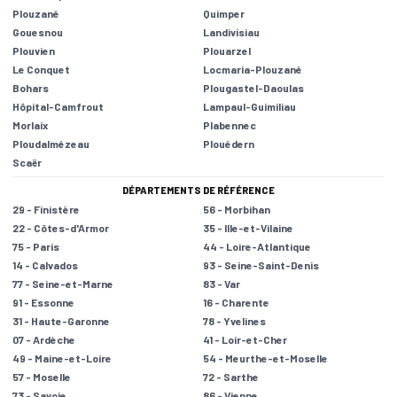
Plouzané
Quimper
Gouesnou
Landivisiau
Plouvien
Plouarzel
Le Conquet
Locmaria-Plouzané
Bohars
Plougastel-Daoulas
Hôpital-Camfrout
Lampaul-Guimiliau
Morlaix
Plabennec
Ploudalmézeau
Plouédern
Scaër
DÉPARTEMENTS DE RÉFÉRENCE
29 - Finistère
56 - Morbihan
22 - Côtes-d'Armor
35 - Ille-et-Vilaine
75 - Paris
44 - Loire-Atlantique
14 - Calvados
93 - Seine-Saint-Denis
77 - Seine-et-Marne
83 - Var
91 - Essonne
16 - Charente
31 - Haute-Garonne
78 - Yvelines
07 - Ardèche
41 - Loir-et-Cher
49 - Maine-et-Loire
54 - Meurthe-et-Moselle
57 - Moselle
72 - Sarthe
73 - Savoie
86 - Vienne