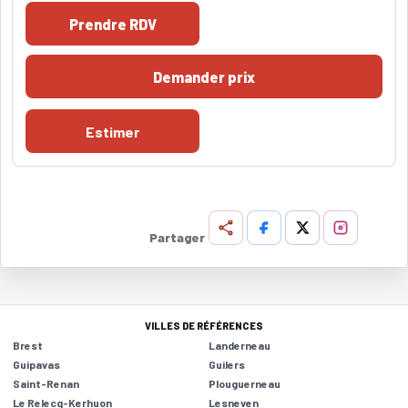
Prendre RDV
Demander prix
Estimer
Partager
VILLES DE RÉFÉRENCES
Brest
Landerneau
Guipavas
Guilers
Saint-Renan
Plouguerneau
Le Relecq-Kerhuon
Lesneven