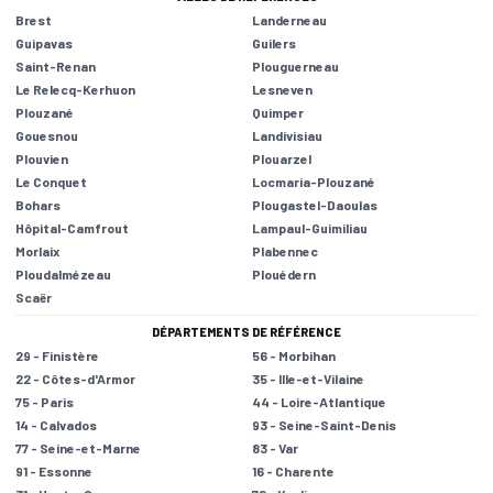
Brest
Landerneau
Guipavas
Guilers
Saint-Renan
Plouguerneau
Le Relecq-Kerhuon
Lesneven
Plouzané
Quimper
Gouesnou
Landivisiau
Plouvien
Plouarzel
Le Conquet
Locmaria-Plouzané
Bohars
Plougastel-Daoulas
Hôpital-Camfrout
Lampaul-Guimiliau
Morlaix
Plabennec
Ploudalmézeau
Plouédern
Scaër
DÉPARTEMENTS DE RÉFÉRENCE
29 - Finistère
56 - Morbihan
22 - Côtes-d'Armor
35 - Ille-et-Vilaine
75 - Paris
44 - Loire-Atlantique
14 - Calvados
93 - Seine-Saint-Denis
77 - Seine-et-Marne
83 - Var
91 - Essonne
16 - Charente