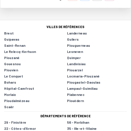
VILLES DE RÉFÉRENCES
Brest
Landerneau
Guipavas
Guilers
Saint-Renan
Plouguerneau
Le Relecq-Kerhuon
Lesneven
Plouzané
Quimper
Gouesnou
Landivisiau
Plouvien
Plouarzel
Le Conquet
Locmaria-Plouzané
Bohars
Plougastel-Daoulas
Hôpital-Camfrout
Lampaul-Guimiliau
Morlaix
Plabennec
Ploudalmézeau
Plouédern
Scaër
DÉPARTEMENTS DE RÉFÉRENCE
29 - Finistère
56 - Morbihan
22 - Côtes-d'Armor
35 - Ille-et-Vilaine