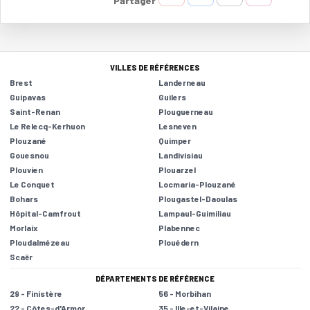
Partager
VILLES DE RÉFÉRENCES
Brest
Landerneau
Guipavas
Guilers
Saint-Renan
Plouguerneau
Le Relecq-Kerhuon
Lesneven
Plouzané
Quimper
Gouesnou
Landivisiau
Plouvien
Plouarzel
Le Conquet
Locmaria-Plouzané
Bohars
Plougastel-Daoulas
Hôpital-Camfrout
Lampaul-Guimiliau
Morlaix
Plabennec
Ploudalmézeau
Plouédern
Scaër
DÉPARTEMENTS DE RÉFÉRENCE
29 - Finistère
56 - Morbihan
22 - Côtes-d'Armor
35 - Ille-et-Vilaine