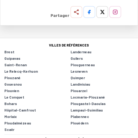
Partager
VILLES DE RÉFÉRENCES
Brest
Landerneau
Guipavas
Guilers
Saint-Renan
Plouguerneau
Le Relecq-Kerhuon
Lesneven
Plouzané
Quimper
Gouesnou
Landivisiau
Plouvien
Plouarzel
Le Conquet
Locmaria-Plouzané
Bohars
Plougastel-Daoulas
Hôpital-Camfrout
Lampaul-Guimiliau
Morlaix
Plabennec
Ploudalmézeau
Plouédern
Scaër