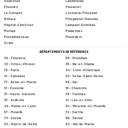
Gouesnou
Landivisiau
Plouvien
Plouarzel
Le Conquet
Locmaria-Plouzané
Bohars
Plougastel-Daoulas
Hôpital-Camfrout
Lampaul-Guimiliau
Morlaix
Plabennec
Ploudalmézeau
Plouédern
Scaër
DÉPARTEMENTS DE RÉFÉRENCE
29 - Finistère
56 - Morbihan
22 - Côtes-d'Armor
35 - Ille-et-Vilaine
75 - Paris
44 - Loire-Atlantique
14 - Calvados
93 - Seine-Saint-Denis
77 - Seine-et-Marne
83 - Var
91 - Essonne
16 - Charente
31 - Haute-Garonne
78 - Yvelines
07 - Ardèche
41 - Loir-et-Cher
49 - Maine-et-Loire
54 - Meurthe-et-Moselle
57 - Moselle
72 - Sarthe
73 - Savoie
86 - Vienne
92 - Hauts-de-Seine
94 - Val-de-Marne