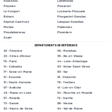
Gouesnou
Landivisiau
Plouvien
Plouarzel
Le Conquet
Locmaria-Plouzané
Bohars
Plougastel-Daoulas
Hôpital-Camfrout
Lampaul-Guimiliau
Morlaix
Plabennec
Ploudalmézeau
Plouédern
Scaër
DÉPARTEMENTS DE RÉFÉRENCE
29 - Finistère
56 - Morbihan
22 - Côtes-d'Armor
35 - Ille-et-Vilaine
75 - Paris
44 - Loire-Atlantique
14 - Calvados
93 - Seine-Saint-Denis
77 - Seine-et-Marne
83 - Var
91 - Essonne
16 - Charente
31 - Haute-Garonne
78 - Yvelines
07 - Ardèche
41 - Loir-et-Cher
49 - Maine-et-Loire
54 - Meurthe-et-Moselle
57 - Moselle
72 - Sarthe
73 - Savoie
86 - Vienne
92 - Hauts-de-Seine
94 - Val-de-Marne