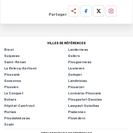
Partager
VILLES DE RÉFÉRENCES
Brest
Landerneau
Guipavas
Guilers
Saint-Renan
Plouguerneau
Le Relecq-Kerhuon
Lesneven
Plouzané
Quimper
Gouesnou
Landivisiau
Plouvien
Plouarzel
Le Conquet
Locmaria-Plouzané
Bohars
Plougastel-Daoulas
Hôpital-Camfrout
Lampaul-Guimiliau
Morlaix
Plabennec
Ploudalmézeau
Plouédern
Scaër