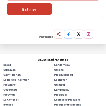
Estimer
Partager
VILLES DE RÉFÉRENCES
Brest
Landerneau
Guipavas
Guilers
Saint-Renan
Plouguerneau
Le Relecq-Kerhuon
Lesneven
Plouzané
Quimper
Gouesnou
Landivisiau
Plouvien
Plouarzel
Le Conquet
Locmaria-Plouzané
Bohars
Plougastel-Daoulas