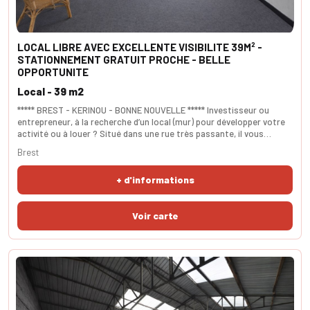
LOCAL LIBRE AVEC EXCELLENTE VISIBILITE 39M² -
STATIONNEMENT GRATUIT PROCHE - BELLE
OPPORTUNITE
Local - 39 m2
***** BREST - KERINOU - BONNE NOUVELLE ***** Investisseur ou
entrepreneur, à la recherche d’un local (mur) pour développer votre
activité ou à louer ? Situé dans une rue très passante, il vous
assurera une visibilité optimale. Idéal pour une boutiqueou
Brest
commerce, un bureau ou une profession libérale (hors restauration
rapide). Stationnement gratuit à proximité. Une visite s’impose!.
+ d'informations
SURFACE carrez 39m².