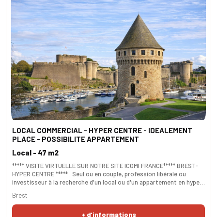
LOCAL COMMERCIAL - HYPER CENTRE - IDEALEMENT
PLACE - POSSIBILITE APPARTEMENT
Local - 47 m2
***** VISITE VIRTUELLE SUR NOTRE SITE ICOMI FRANCE***** BREST-
HYPER CENTRE ***** . Seul ou en couple, profession libérale ou
investisseur à la recherche d'un local ou d'un appartement en hyper
centre? Génial! Ce local très bien situé est fait pour vous! L'espace
Brest
bureau d'accueil d'environ 25 m², doté d'une grande vitre permettant
de faire pénétrer les rayons du soleil, est volumineux et lumineux. Le
+ d'informations
second bureau es