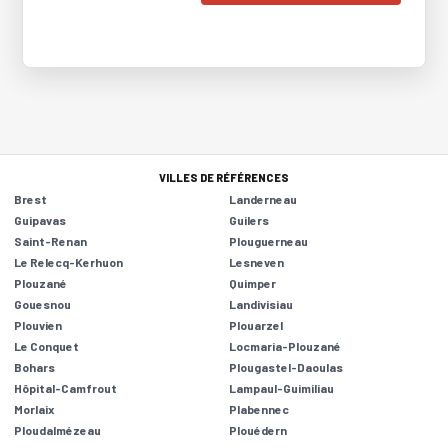
VILLES DE RÉFÉRENCES
Brest
Landerneau
Guipavas
Guilers
Saint-Renan
Plouguerneau
Le Relecq-Kerhuon
Lesneven
Plouzané
Quimper
Gouesnou
Landivisiau
Plouvien
Plouarzel
Le Conquet
Locmaria-Plouzané
Bohars
Plougastel-Daoulas
Hôpital-Camfrout
Lampaul-Guimiliau
Morlaix
Plabennec
Ploudalmézeau
Plouédern