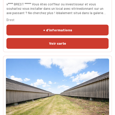
v**** BREST ***** Vous êtes coiffeur ou investisseur et vous
souhaitez vous installer dans un local avec vitrinedonnant sur un
axe passant ? Ne cherchez plus ! Idéalement situé dans la galerie
commerciale du Pilier Rouge, donnant directement sur la rue Jean-
Brest
Jaurès, axe très fréquenté et dynamique ce salon de coiffure de 37
m2 en activité depuis 28 ans, cherche un repreneur. Actuellement
+ d'informations
exploité par une salariée expé