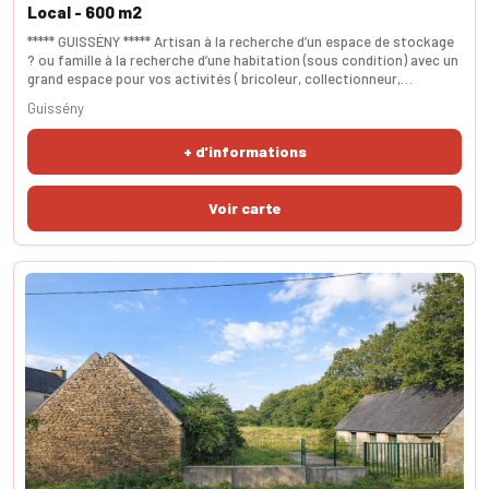
MER –
Local - 600 m2
***** GUISSÉNY ***** Artisan à la recherche d’un espace de stockage
? ou famille à la recherche d’une habitation (sous condition) avec un
grand espace pour vos activités ( bricoleur, collectionneur,
atelier/exposant, etc…) ? Génial ! Ce hangar aménagé situé sur un
Guissény
terrain de 3 500 m² dans un environnement calme et verdoyant,
proche mer est fait pour vous. Ce hangar de 600 m² est doté d’une
+ d'informations
structure métallique de qua