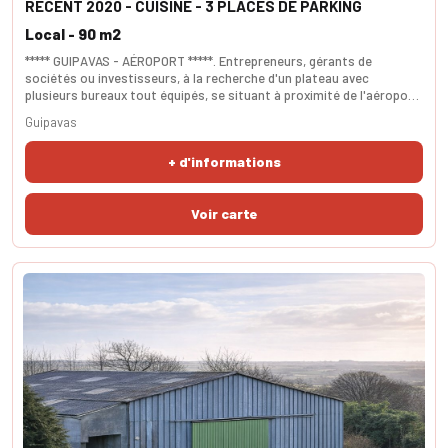
RECENT 2020 - CUISINE - 3 PLACES DE PARKING
Local - 90 m2
***** GUIPAVAS - AÉROPORT *****. Entrepreneurs, gérants de
sociétés ou investisseurs, à la recherche d'un plateau avec
plusieurs bureaux tout équipés, se situant à proximité de l'aéroport
et de la voie express ? Génial, Cette pépite se situe au 2é étage d'un
Guipavas
immeuble standing et contemporain. Le plateau comporte un sas
d'entrée, un open space, une cuisine et cinq grands bureaux. Ces
+ d'informations
bureaux pourraient accueillir une