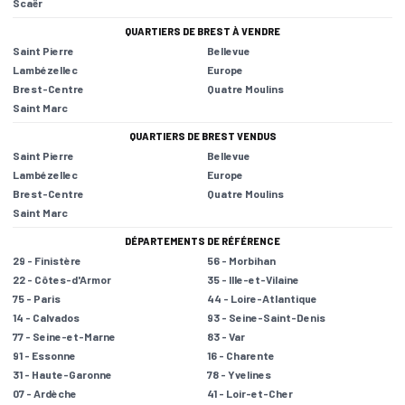
Scaër
QUARTIERS DE BREST À VENDRE
Saint Pierre
Bellevue
Lambézellec
Europe
Brest-Centre
Quatre Moulins
Saint Marc
QUARTIERS DE BREST VENDUS
Saint Pierre
Bellevue
Lambézellec
Europe
Brest-Centre
Quatre Moulins
Saint Marc
DÉPARTEMENTS DE RÉFÉRENCE
29 - Finistère
56 - Morbihan
22 - Côtes-d'Armor
35 - Ille-et-Vilaine
75 - Paris
44 - Loire-Atlantique
14 - Calvados
93 - Seine-Saint-Denis
77 - Seine-et-Marne
83 - Var
91 - Essonne
16 - Charente
31 - Haute-Garonne
78 - Yvelines
07 - Ardèche
41 - Loir-et-Cher