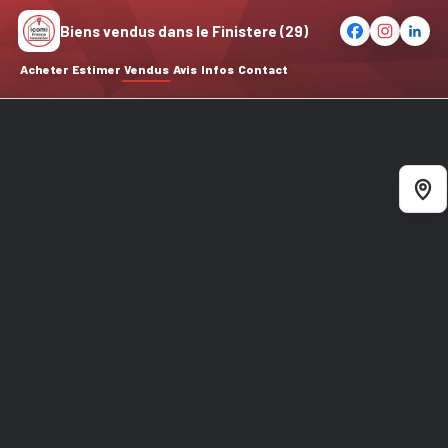
Biens vendus dans le Finistere (29)
Acheter
Estimer
Vendus
Avis
Infos
Contact