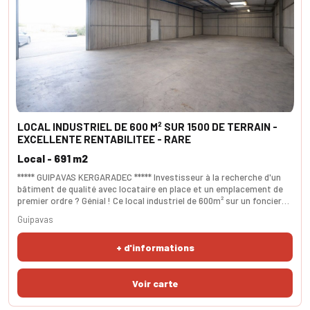
LOCAL INDUSTRIEL DE 600 M² SUR 1500 DE TERRAIN -
EXCELLENTE RENTABILITEE - RARE
Local - 691 m2
***** GUIPAVAS KERGARADEC ***** Investisseur à la recherche d'un
bâtiment de qualité avec locataire en place et un emplacement de
premier ordre ? Génial ! Ce local industriel de 600m² sur un foncier
de 1500m² est situé à proximité de la RN12 avec une super visibilité
Guipavas
commerciale. Il se compose d'un atelier de plus de 500M², de deux
bureaux principaux, d'un vestiaire et d’une zone d'accueil. Vous
+ d'informations
disposez d'un espace