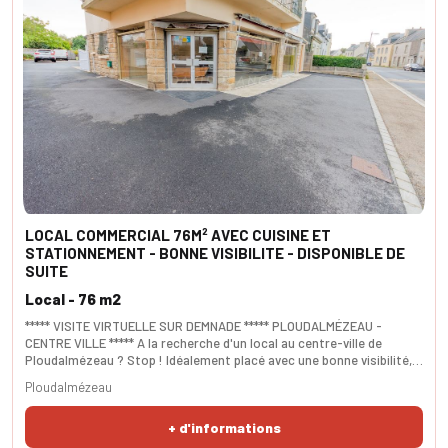
LOCAL COMMERCIAL 76M² AVEC CUISINE ET
STATIONNEMENT - BONNE VISIBILITE - DISPONIBLE DE
SUITE
Local - 76 m2
***** VISITE VIRTUELLE SUR DEMNADE ***** PLOUDALMÉZEAU -
CENTRE VILLE ***** A la recherche d'un local au centre-ville de
Ploudalmézeau ? Stop ! Idéalement placé avec une bonne visibilité,
ce local d’environ 76 m² n'attend plus que vous ! Stationnement aisé.
Ploudalmézeau
Plus d’information sur demande. Venez lancer votre activité.
SURFACE habitable 76m².
+ d'informations