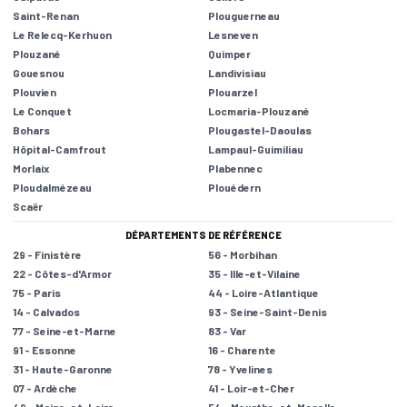
Saint-Renan
Plouguerneau
Le Relecq-Kerhuon
Lesneven
Plouzané
Quimper
Gouesnou
Landivisiau
Plouvien
Plouarzel
Le Conquet
Locmaria-Plouzané
Bohars
Plougastel-Daoulas
Hôpital-Camfrout
Lampaul-Guimiliau
Morlaix
Plabennec
Ploudalmézeau
Plouédern
Scaër
DÉPARTEMENTS DE RÉFÉRENCE
29 - Finistère
56 - Morbihan
22 - Côtes-d'Armor
35 - Ille-et-Vilaine
75 - Paris
44 - Loire-Atlantique
14 - Calvados
93 - Seine-Saint-Denis
77 - Seine-et-Marne
83 - Var
91 - Essonne
16 - Charente
31 - Haute-Garonne
78 - Yvelines
07 - Ardèche
41 - Loir-et-Cher