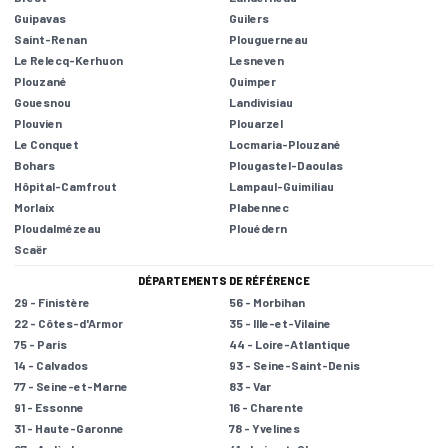
Guipavas
Guilers
Saint-Renan
Plouguerneau
Le Relecq-Kerhuon
Lesneven
Plouzané
Quimper
Gouesnou
Landivisiau
Plouvien
Plouarzel
Le Conquet
Locmaria-Plouzané
Bohars
Plougastel-Daoulas
Hôpital-Camfrout
Lampaul-Guimiliau
Morlaix
Plabennec
Ploudalmézeau
Plouédern
Scaër
DÉPARTEMENTS DE RÉFÉRENCE
29 - Finistère
56 - Morbihan
22 - Côtes-d'Armor
35 - Ille-et-Vilaine
75 - Paris
44 - Loire-Atlantique
14 - Calvados
93 - Seine-Saint-Denis
77 - Seine-et-Marne
83 - Var
91 - Essonne
16 - Charente
31 - Haute-Garonne
78 - Yvelines