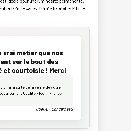
n est idéale pour une luminosité permanente.
le 192m² - carrez 121m² - habitable 141m² -
n vrai métier que nos
ent sur le bout des
é et courtoisie ! Merci
ion à la suite de la vente de votre
Département Qualité - Icomi France
Joël A. - Concarneau