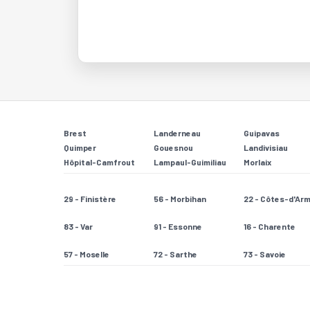
Brest
Landerneau
Guipavas
Quimper
Gouesnou
Landivisiau
Hôpital-Camfrout
Lampaul-Guimiliau
Morlaix
29 - Finistère
56 - Morbihan
22 - Côtes-d'Ar
83 - Var
91 - Essonne
16 - Charente
57 - Moselle
72 - Sarthe
73 - Savoie