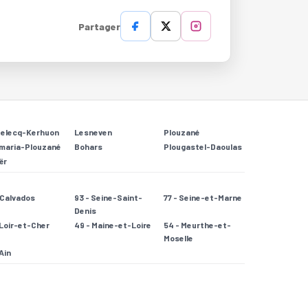
Partager
Relecq-Kerhuon
Lesneven
Plouzané
maria-Plouzané
Bohars
Plougastel-Daoulas
ër
- Calvados
93 - Seine-Saint-
77 - Seine-et-Marne
Denis
 Loir-et-Cher
49 - Maine-et-Loire
54 - Meurthe-et-
Moselle
 Ain