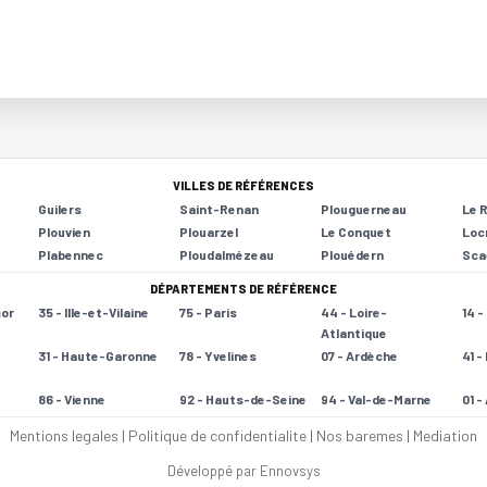
VILLES DE RÉFÉRENCES
Guilers
Saint-Renan
Plouguerneau
Le 
Plouvien
Plouarzel
Le Conquet
Loc
Plabennec
Ploudalmézeau
Plouédern
Sca
DÉPARTEMENTS DE RÉFÉRENCE
mor
35 - Ille-et-Vilaine
75 - Paris
44 - Loire-
14 
Atlantique
31 - Haute-Garonne
78 - Yvelines
07 - Ardèche
41 -
86 - Vienne
92 - Hauts-de-Seine
94 - Val-de-Marne
01 -
Mentions legales
|
Politique de confidentialite
|
Nos baremes
|
Mediation
Développé par Ennovsys