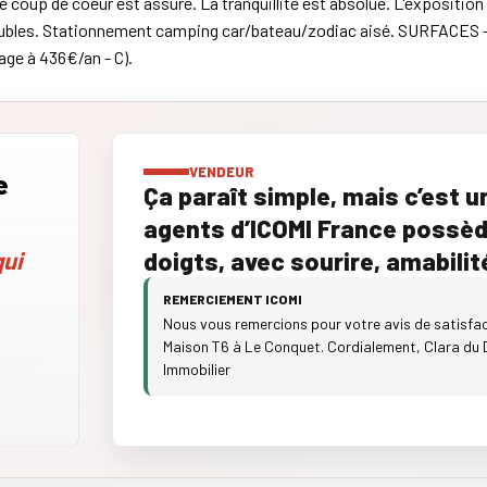
 coup de coeur est assuré. La tranquillité est absolue. L'expositio
bles. Stationnement camping car/bateau/zodiac aisé. SURFACES - uti
age à 436€/an - C).
VENDEUR
e
Ça paraît simple, mais c’est u
agents d’ICOMI France possèd
ui
doigts, avec sourire, amabilit
REMERCIEMENT ICOMI
Nous vous remercions pour votre avis de satisfact
Maison T6 à Le Conquet. Cordialement, Clara du 
Immobilier