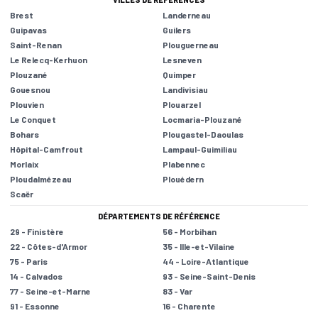
Brest
Landerneau
Guipavas
Guilers
Saint-Renan
Plouguerneau
Le Relecq-Kerhuon
Lesneven
Plouzané
Quimper
Gouesnou
Landivisiau
Plouvien
Plouarzel
Le Conquet
Locmaria-Plouzané
Bohars
Plougastel-Daoulas
Hôpital-Camfrout
Lampaul-Guimiliau
Morlaix
Plabennec
Ploudalmézeau
Plouédern
Scaër
DÉPARTEMENTS DE RÉFÉRENCE
29 - Finistère
56 - Morbihan
22 - Côtes-d'Armor
35 - Ille-et-Vilaine
75 - Paris
44 - Loire-Atlantique
14 - Calvados
93 - Seine-Saint-Denis
77 - Seine-et-Marne
83 - Var
91 - Essonne
16 - Charente