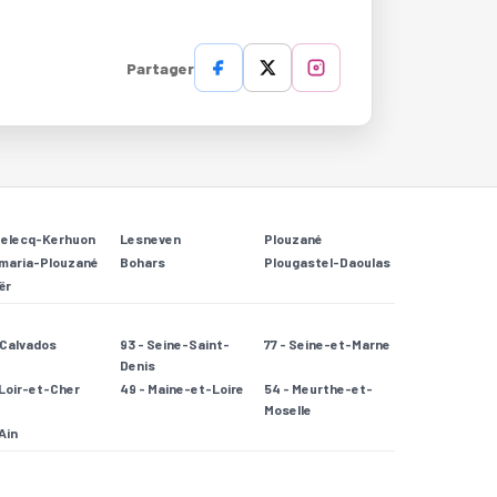
Partager
Relecq-Kerhuon
Lesneven
Plouzané
maria-Plouzané
Bohars
Plougastel-Daoulas
ër
- Calvados
93 - Seine-Saint-
77 - Seine-et-Marne
Denis
 Loir-et-Cher
49 - Maine-et-Loire
54 - Meurthe-et-
Moselle
 Ain