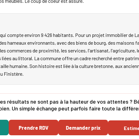
vos meubles. Le coup de coeur est assuré.
ui compte environ 9 426 habitants. Pour un projet immobilier de Lan
 des hameaux environnants, avec des biens de bourg, des maisons fa
es commerces de proximité, les services, l'artisanat, l'agriculture, l
s liées au littoral. La commune offre un cadre recherché entre pat
 taille humaine. Son histoire est liée à la culture bretonne, aux ancie
du Finistère.
es résultats ne sont pas à la hauteur de vos attentes ? Bé
bien. Un simple échange peut parfois faire toute la différ
Prendre RDV
Demander prix
Estim