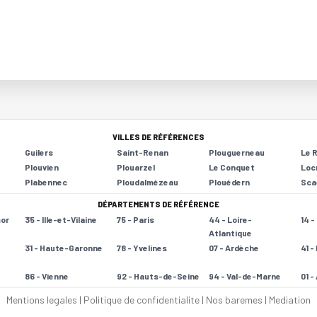
VILLES DE RÉFÉRENCES
Guilers
Saint-Renan
Plouguerneau
Le 
Plouvien
Plouarzel
Le Conquet
Loc
Plabennec
Ploudalmézeau
Plouédern
Sca
DÉPARTEMENTS DE RÉFÉRENCE
mor
35 - Ille-et-Vilaine
75 - Paris
44 - Loire-
14 
Atlantique
31 - Haute-Garonne
78 - Yvelines
07 - Ardèche
41 -
86 - Vienne
92 - Hauts-de-Seine
94 - Val-de-Marne
01 -
Mentions legales
|
Politique de confidentialite
|
Nos baremes
|
Mediation