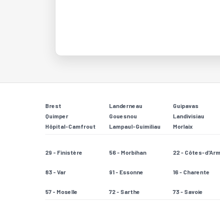
Brest
Landerneau
Guipavas
Quimper
Gouesnou
Landivisiau
Hôpital-Camfrout
Lampaul-Guimiliau
Morlaix
29 - Finistère
56 - Morbihan
22 - Côtes-d'Ar
83 - Var
91 - Essonne
16 - Charente
57 - Moselle
72 - Sarthe
73 - Savoie