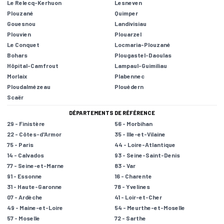
Le Relecq-Kerhuon
Lesneven
Plouzané
Quimper
Gouesnou
Landivisiau
Plouvien
Plouarzel
Le Conquet
Locmaria-Plouzané
Bohars
Plougastel-Daoulas
Hôpital-Camfrout
Lampaul-Guimiliau
Morlaix
Plabennec
Ploudalmézeau
Plouédern
Scaër
DÉPARTEMENTS DE RÉFÉRENCE
29 - Finistère
56 - Morbihan
22 - Côtes-d'Armor
35 - Ille-et-Vilaine
75 - Paris
44 - Loire-Atlantique
14 - Calvados
93 - Seine-Saint-Denis
77 - Seine-et-Marne
83 - Var
91 - Essonne
16 - Charente
31 - Haute-Garonne
78 - Yvelines
07 - Ardèche
41 - Loir-et-Cher
49 - Maine-et-Loire
54 - Meurthe-et-Moselle
57 - Moselle
72 - Sarthe