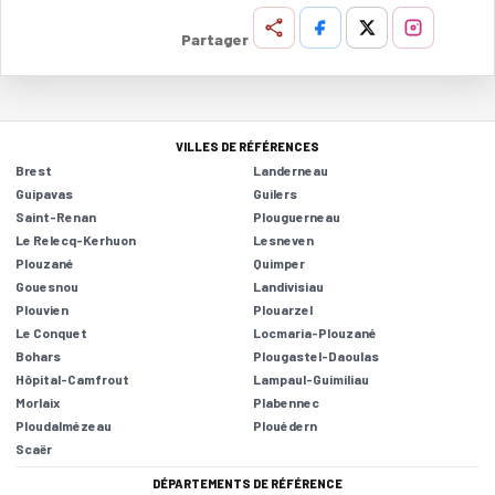
Partager
VILLES DE RÉFÉRENCES
Brest
Landerneau
Guipavas
Guilers
Saint-Renan
Plouguerneau
Le Relecq-Kerhuon
Lesneven
Plouzané
Quimper
Gouesnou
Landivisiau
Plouvien
Plouarzel
Le Conquet
Locmaria-Plouzané
Bohars
Plougastel-Daoulas
Hôpital-Camfrout
Lampaul-Guimiliau
Morlaix
Plabennec
Ploudalmézeau
Plouédern
Scaër
DÉPARTEMENTS DE RÉFÉRENCE