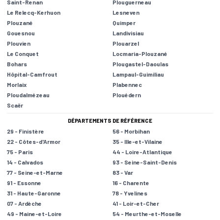
Saint-Renan
Plouguerneau
Le Relecq-Kerhuon
Lesneven
Plouzané
Quimper
Gouesnou
Landivisiau
Plouvien
Plouarzel
Le Conquet
Locmaria-Plouzané
Bohars
Plougastel-Daoulas
Hôpital-Camfrout
Lampaul-Guimiliau
Morlaix
Plabennec
Ploudalmézeau
Plouédern
Scaër
DÉPARTEMENTS DE RÉFÉRENCE
29 - Finistère
56 - Morbihan
22 - Côtes-d'Armor
35 - Ille-et-Vilaine
75 - Paris
44 - Loire-Atlantique
14 - Calvados
93 - Seine-Saint-Denis
77 - Seine-et-Marne
83 - Var
91 - Essonne
16 - Charente
31 - Haute-Garonne
78 - Yvelines
07 - Ardèche
41 - Loir-et-Cher
49 - Maine-et-Loire
54 - Meurthe-et-Moselle