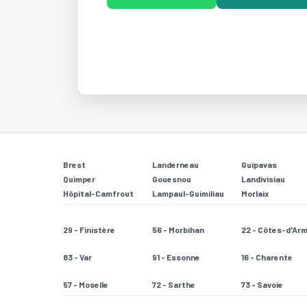
Brest
Landerneau
Guipavas
Quimper
Gouesnou
Landivisiau
Hôpital-Camfrout
Lampaul-Guimiliau
Morlaix
29 - Finistère
56 - Morbihan
22 - Côtes-d'Ar
83 - Var
91 - Essonne
16 - Charente
57 - Moselle
72 - Sarthe
73 - Savoie