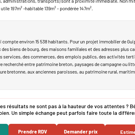
, administrations, transports) sont à proximité immédiate. Non mi
tile 197m² -habitable 139m² - pondérée 147m².
 compte environ 15 538 habitants. Pour un projet immobilier de Gui
c des biens de bourg, des maisons familiales et des adresses plus 
des services, des commerces, des emplois publics, des activités terti
 recherché entre patrimoine breton, paysages de campagne ou littora
ulture bretonne, aux anciennes paroisses, au patrimoine rural, maritime
es résultats ne sont pas à la hauteur de vos attentes ? Bé
bien. Un simple échange peut parfois faire toute la différ
Prendre RDV
Demander prix
Estim