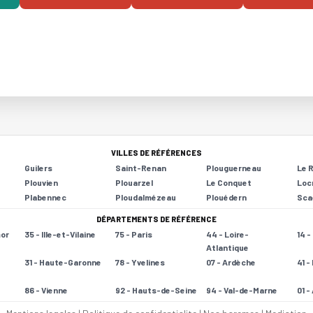
VILLES DE RÉFÉRENCES
Guilers
Saint-Renan
Plouguerneau
Le 
Plouvien
Plouarzel
Le Conquet
Loc
Plabennec
Ploudalmézeau
Plouédern
Sca
DÉPARTEMENTS DE RÉFÉRENCE
mor
35 - Ille-et-Vilaine
75 - Paris
44 - Loire-
14 
Atlantique
31 - Haute-Garonne
78 - Yvelines
07 - Ardèche
41 -
86 - Vienne
92 - Hauts-de-Seine
94 - Val-de-Marne
01 -