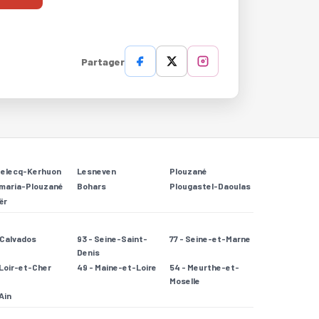
Partager
Relecq-Kerhuon
Lesneven
Plouzané
maria-Plouzané
Bohars
Plougastel-Daoulas
ër
- Calvados
93 - Seine-Saint-
77 - Seine-et-Marne
Denis
 Loir-et-Cher
49 - Maine-et-Loire
54 - Meurthe-et-
Moselle
 Ain