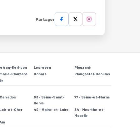
Partager
Relecq-Kerhuon
Lesneven
Plouzané
maria-Plouzané
Bohars
Plougastel-Daoulas
ër
- Calvados
93 - Seine-Saint-
77 - Seine-et-Marne
Denis
 Loir-et-Cher
49 - Maine-et-Loire
54 - Meurthe-et-
Moselle
 Ain