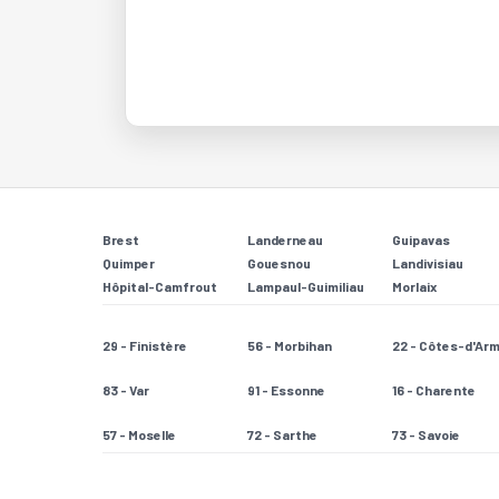
Brest
Landerneau
Guipavas
Quimper
Gouesnou
Landivisiau
Hôpital-Camfrout
Lampaul-Guimiliau
Morlaix
29 - Finistère
56 - Morbihan
22 - Côtes-d'Ar
83 - Var
91 - Essonne
16 - Charente
57 - Moselle
72 - Sarthe
73 - Savoie