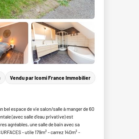
s
Vendu par Icomi France Immobilier
n bel espace de vie salon/salle à manger de 60
tale (avec salle d'eau privative) est
bres agréables, une salle de bain avec sa
SURFACES - utile 179m² - carrez 140m² -