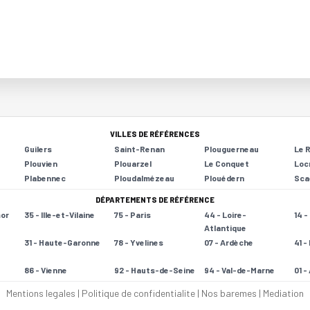
VILLES DE RÉFÉRENCES
Guilers
Saint-Renan
Plouguerneau
Le 
Plouvien
Plouarzel
Le Conquet
Loc
Plabennec
Ploudalmézeau
Plouédern
Sca
DÉPARTEMENTS DE RÉFÉRENCE
mor
35 - Ille-et-Vilaine
75 - Paris
44 - Loire-
14 
Atlantique
31 - Haute-Garonne
78 - Yvelines
07 - Ardèche
41 -
86 - Vienne
92 - Hauts-de-Seine
94 - Val-de-Marne
01 -
Mentions legales
|
Politique de confidentialite
|
Nos baremes
|
Mediation