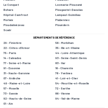
Le Conquet
Locmaria-Plouzané
Bohars
Plougastel-Daoulas
Hôpital-Camfrout
Lampaul-Guimiliau
Morlaix
Plabennec
Ploudalmézeau
Plouédern
Scaër
DÉPARTEMENTS DE RÉFÉRENCE
29 - Finistère
56 - Morbihan
22 - Côtes-d'Armor
35 - Ille-et-Vilaine
75 - Paris
44 - Loire-Atlantique
14 - Calvados
93 - Seine-Saint-Denis
77 - Seine-et-Marne
83 - Var
91 - Essonne
16 - Charente
31 - Haute-Garonne
78 - Yvelines
07 - Ardèche
41 - Loir-et-Cher
49 - Maine-et-Loire
54 - Meurthe-et-Moselle
57 - Moselle
72 - Sarthe
73 - Savoie
86 - Vienne
92 - Hauts-de-Seine
94 - Val-de-Marne
01 - Ain