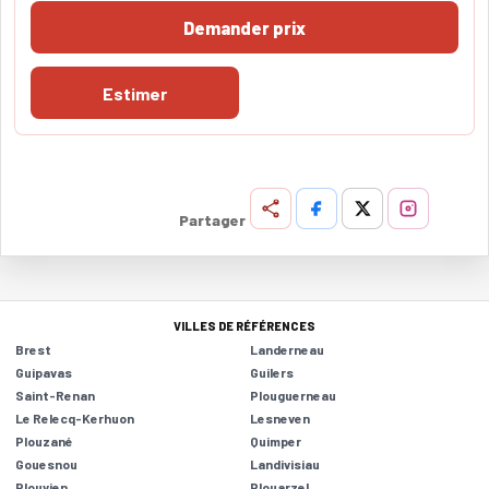
Demander prix
Estimer
Partager
VILLES DE RÉFÉRENCES
Brest
Landerneau
Guipavas
Guilers
Saint-Renan
Plouguerneau
Le Relecq-Kerhuon
Lesneven
Plouzané
Quimper
Gouesnou
Landivisiau
Plouvien
Plouarzel