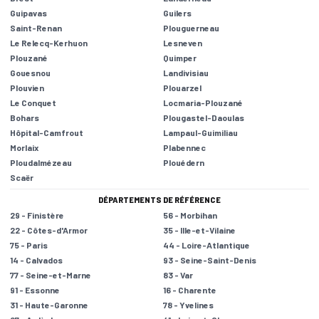
Guipavas
Guilers
Saint-Renan
Plouguerneau
Le Relecq-Kerhuon
Lesneven
Plouzané
Quimper
Gouesnou
Landivisiau
Plouvien
Plouarzel
Le Conquet
Locmaria-Plouzané
Bohars
Plougastel-Daoulas
Hôpital-Camfrout
Lampaul-Guimiliau
Morlaix
Plabennec
Ploudalmézeau
Plouédern
Scaër
DÉPARTEMENTS DE RÉFÉRENCE
29 - Finistère
56 - Morbihan
22 - Côtes-d'Armor
35 - Ille-et-Vilaine
75 - Paris
44 - Loire-Atlantique
14 - Calvados
93 - Seine-Saint-Denis
77 - Seine-et-Marne
83 - Var
91 - Essonne
16 - Charente
31 - Haute-Garonne
78 - Yvelines