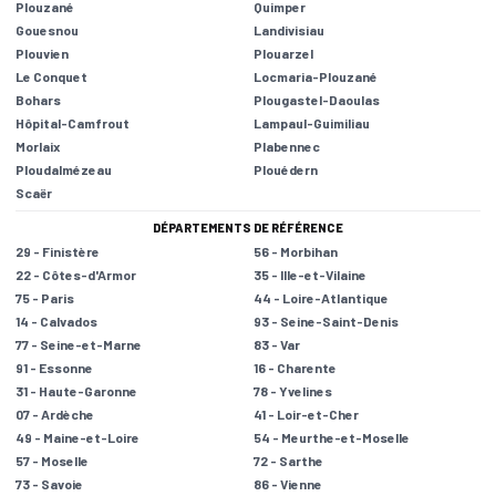
Plouzané
Quimper
Gouesnou
Landivisiau
Plouvien
Plouarzel
Le Conquet
Locmaria-Plouzané
Bohars
Plougastel-Daoulas
Hôpital-Camfrout
Lampaul-Guimiliau
Morlaix
Plabennec
Ploudalmézeau
Plouédern
Scaër
DÉPARTEMENTS DE RÉFÉRENCE
29 - Finistère
56 - Morbihan
22 - Côtes-d'Armor
35 - Ille-et-Vilaine
75 - Paris
44 - Loire-Atlantique
14 - Calvados
93 - Seine-Saint-Denis
77 - Seine-et-Marne
83 - Var
91 - Essonne
16 - Charente
31 - Haute-Garonne
78 - Yvelines
07 - Ardèche
41 - Loir-et-Cher
49 - Maine-et-Loire
54 - Meurthe-et-Moselle
57 - Moselle
72 - Sarthe
73 - Savoie
86 - Vienne