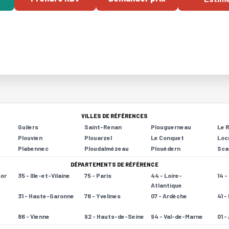
VILLES DE RÉFÉRENCES
Guilers
Saint-Renan
Plouguerneau
Le 
Plouvien
Plouarzel
Le Conquet
Loc
Plabennec
Ploudalmézeau
Plouédern
Sca
DÉPARTEMENTS DE RÉFÉRENCE
mor
35 - Ille-et-Vilaine
75 - Paris
44 - Loire-
14 
Atlantique
31 - Haute-Garonne
78 - Yvelines
07 - Ardèche
41 -
86 - Vienne
92 - Hauts-de-Seine
94 - Val-de-Marne
01 -