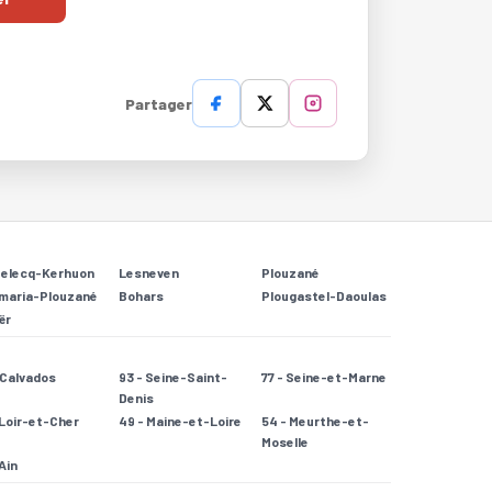
Partager
Relecq-Kerhuon
Lesneven
Plouzané
maria-Plouzané
Bohars
Plougastel-Daoulas
ër
- Calvados
93 - Seine-Saint-
77 - Seine-et-Marne
Denis
 Loir-et-Cher
49 - Maine-et-Loire
54 - Meurthe-et-
Moselle
 Ain