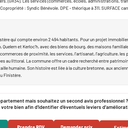
iers. (GR34). Les services (commerces, écoles, administrations, tra
 Copropriété : Syndic Bénévole. DPE - théorique à 311. SURFACE car
ère qui compte environ 2 494 habitants. Pour un projet immobilier 
, Quelern et Kerloc'h, avec des biens de bourg, des maisons familial
ommerces de proximité, les services, l'artisanat, l'agriculture, les p
iées au littoral. La commune offre un cadre recherché entre patrim
 taille humaine. Son histoire est liée à la culture bretonne, aux ancie
du Finistère.
ppartement mais souhaitez un second avis professionnel ?
otre bien afin d'identifier d'éventuels leviers d'améliora
Prendre RDV
Demander prix
Estim