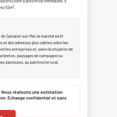
nsports) sont à proximité immédiate. Il
rez 52m².
de Camaret-sur-Mer, le marché se lit
es et des adresses plus calmes selon les
etites entreprises et, selon la situation de
oine breton, paysages de campagne ou
nnes paroisses, au patrimoine rural,
 Nous réalisons une estimation
tion. Échange confidentiel et sans
er