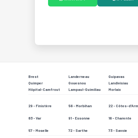
Brest
Landerneau
Guipavas
Quimper
Gouesnou
Landivisiau
Hôpital-Camfrout
Lampaul-Guimiliau
Morlaix
29 - Finistère
56 - Morbihan
22 - Côtes-d'Ar
83 - Var
91 - Essonne
16 - Charente
57 - Moselle
72 - Sarthe
73 - Savoie