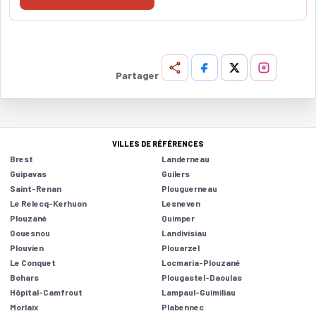
Partager
VILLES DE RÉFÉRENCES
Brest
Landerneau
Guipavas
Guilers
Saint-Renan
Plouguerneau
Le Relecq-Kerhuon
Lesneven
Plouzané
Quimper
Gouesnou
Landivisiau
Plouvien
Plouarzel
Le Conquet
Locmaria-Plouzané
Bohars
Plougastel-Daoulas
Hôpital-Camfrout
Lampaul-Guimiliau
Morlaix
Plabennec