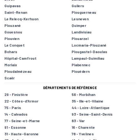
Guipavas
Guilers
Saint-Renan
Plouguerneau
Le Relecq-Kerhuon
Lesneven
Plouzané
Quimper
Gouesnou
Landivisiau
Plouvien
Plouarzel
Le Conquet
Locmaria-Plouzané
Bohars
Plougastel-Daoulas
Hôpital-Camfrout
Lampaul-Guimiliau
Morlaix
Plabennec
Ploudalmézeau
Plouédern
Scaër
DÉPARTEMENTS DE RÉFÉRENCE
29 - Finistère
56 - Morbihan
22 - Côtes-d'Armor
35 - Ille-et-Vilaine
75 - Paris
44 - Loire-Atlantique
14 - Calvados
93 - Seine-Saint-Denis
77 - Seine-et-Marne
83 - Var
91 - Essonne
16 - Charente
31 - Haute-Garonne
78 - Yvelines